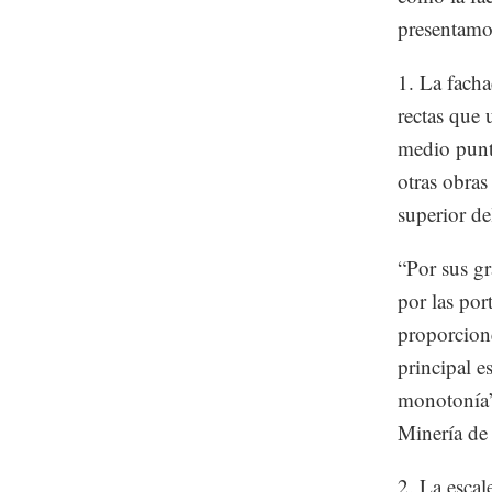
presentamos
1. La fach
rectas que 
medio punt
otras obras 
superior de
“Por sus gr
por las por
proporcione
principal e
monotonía”,
Minería d
2. La escal