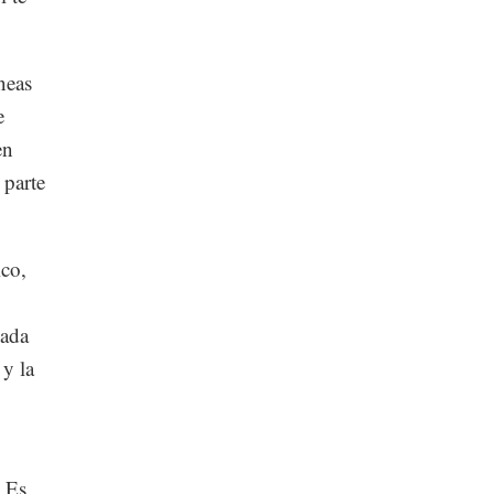
neas
e
en
 parte
ico,
hada
 y la
. Es