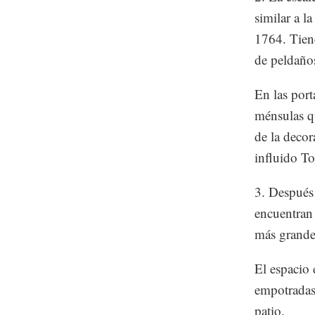
similar a l
1764. Tiene
de peldaño
En las port
ménsulas qu
de la decor
influido To
3. Después 
encuentran 
más grande
El espacio 
empotradas
patio.