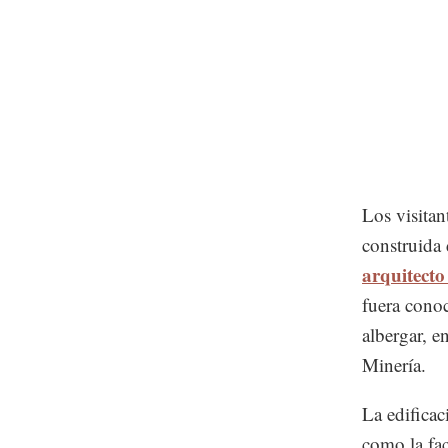
Los visitan
construida 
arquitect
fuera conoc
albergar, e
Minería.
La edificac
como la fac