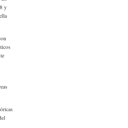
58 y
ella
con
ticos
te
reas
óricas
del