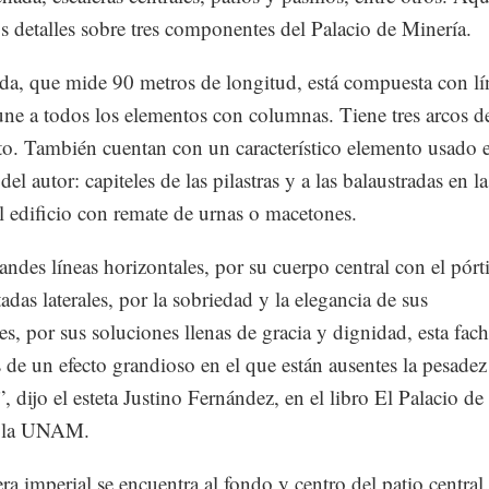
 detalles sobre tres componentes del Palacio de Minería.
ada, que mide 90 metros de longitud, está compuesta con lí
une a todos los elementos con columnas. Tiene tres arcos d
o. También cuentan con un característico elemento usado 
del autor: capiteles de las pilastras y a las balaustradas en la
l edificio con remate de urnas o macetones.
andes líneas horizontales, por su cuerpo central con el pórt
tadas laterales, por la sobriedad y la elegancia de sus
s, por sus soluciones llenas de gracia y dignidad, esta fac
s de un efecto grandioso en el que están ausentes la pesadez
 dijo el esteta Justino Fernández, en el libro El Palacio de
e la UNAM.
era imperial se encuentra al fondo y centro del patio central