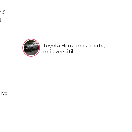
o y
l
Toyota Hilux: más fuerte,
más versátil