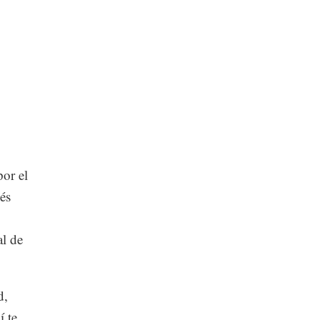
por el
és
al de
d,
í te