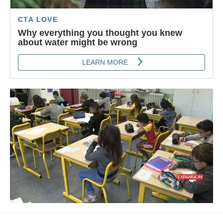
Loaded
:
Unmute
73.33%