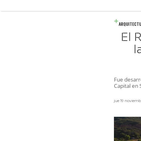
ARQUITECT
El 
l
Fue desarro
Capital en
jue 19 noviem