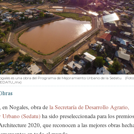
Nogales es una obra del Programa de Mejoramiento Urbano de la Sedatu.
(Foto
SEDATU_mx)
Obras
, en Nogales, obra de
la Secretaría de Desarrollo Agrario,
 y Urbano (Sedatu)
ha sido preseleccionada para los premi
rchitecture 2020, que reconocen a las mejores obras hech
s emergentes en todo el mundo.