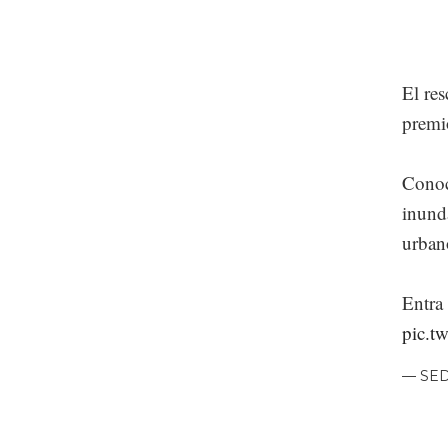
El res
premi
Conoc
inunda
urban
Entra
pic.t
— SE