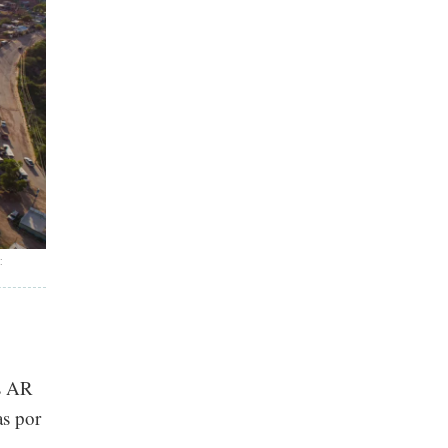
:
os AR
as por