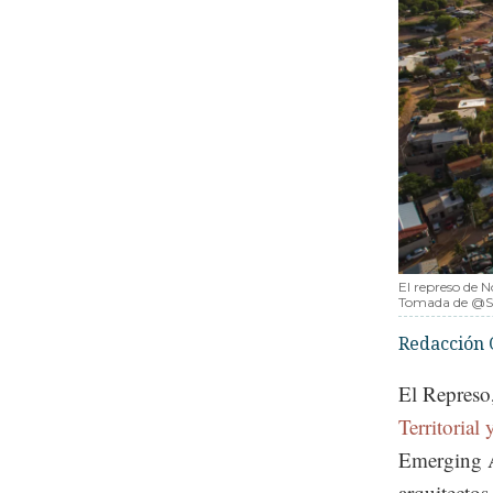
El represo de 
Tomada de @
Redacción 
El Represo
Territorial
Emerging A
arquitecto