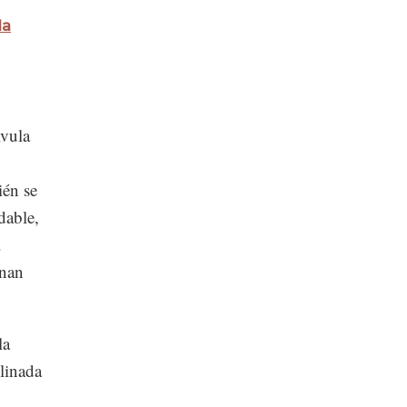
la
lvula
ién se
dable,
.
enan
la
linada