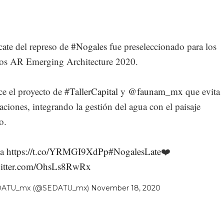
cate del represo de
#Nogales
fue preseleccionado para los
os AR Emerging Architecture 2020.
e el proyecto de
#TallerCapital
y
@faunam_mx
que evita
ciones, integrando la gestión del agua con el paisaje
o.
 a
https://t.co/YRMGI9XdPp
#NogalesLate
❤️
witter.com/OhsLs8RwRx
DATU_mx (@SEDATU_mx)
November 18, 2020