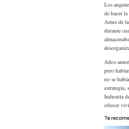
Los arquit
de hacer l
Antes de la
durante cua
almacenaba 
desorganiz
Años anteri
pero habían
no se había
estrategia,
Industria 
ofrecer viv
Te recom