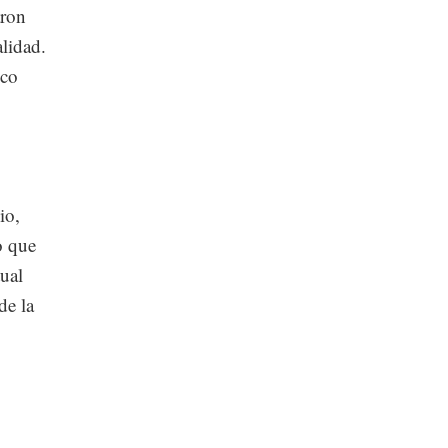
aron
lidad.
eco
io,
o que
tual
de la