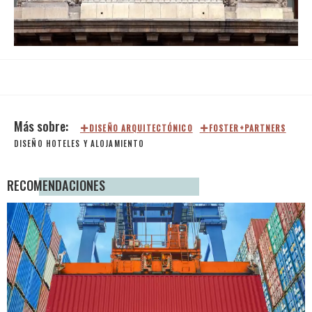
Loaded
:
Unmute
95.91%
DISEÑO ARQUITECTÓNICO
FOSTER+PARTNERS
DISEÑO
HOTELES Y ALOJAMIENTO
RECOMENDACIONES