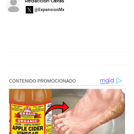
Redacción Obras
@ExpansionMx