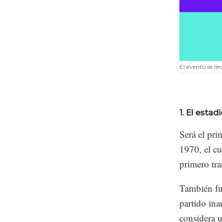
El evento se lle
1. El esta
Será el pri
1970, el cu
primero tra
También fu
partido in
considera u