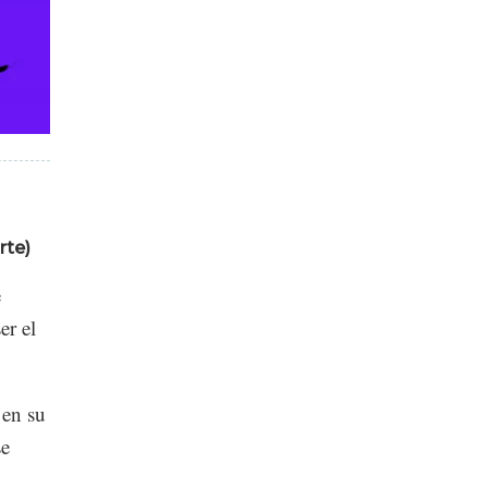
rte)
e
er el
 en su
se