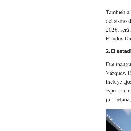
También al
del sismo 
2026, será 
Estados Un
2. El esta
Fue inaugu
Vázquez. E
incluye aju
esperaba u
propietaria