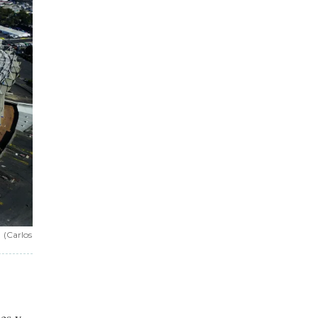
(Carlos
nes y