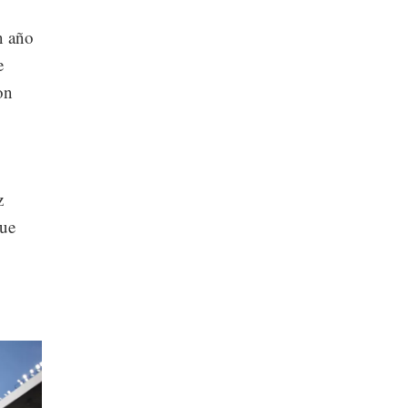
n año
e
on
z
que