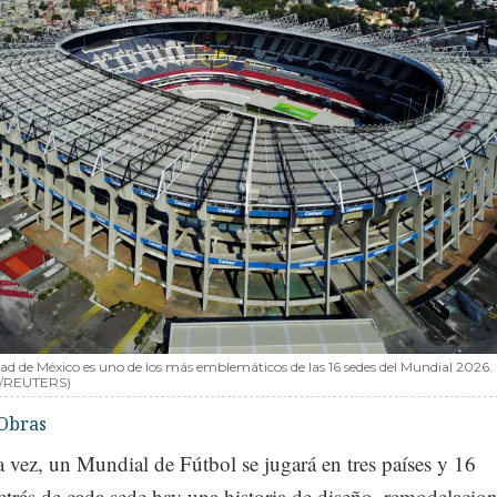
dad de México es uno de los más emblemáticos de las 16 sedes del Mundial 2026.
o/REUTERS)
Obras
 vez, un Mundial de Fútbol se jugará en tres países y 16
etrás de cada sede hay una historia de diseño, remodelacio