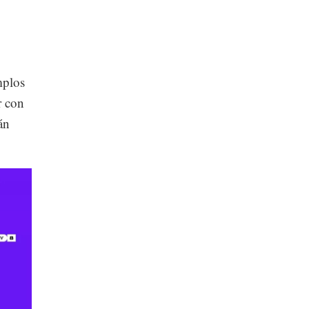
mplos
r con
án