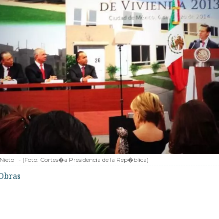
Nieto
-
(Foto:
Cortes�a Presidencia de la Rep�blica
)
Obras