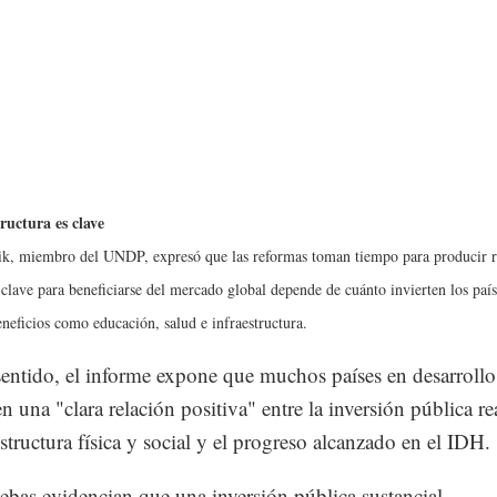
ructura es clave
k, miembro del UNDP, expresó que las reformas toman tiempo para producir r
 clave para beneficiarse del mercado global depende de cuánto invierten los país
eneficios como educación, salud e infraestructura.
sentido, el informe expone que muchos países en desarrollo
n una "clara relación positiva" entre la inversión pública re
estructura física y social y el progreso alcanzado en el IDH.
ebas evidencian que una inversión pública sustancial,