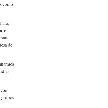
es como
diato,
arse
 parte
mesa de
dinámica
ndia,
 con
s grupos