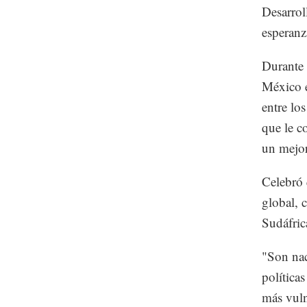
Desarrol
esperanz
Durante 
México e
entre lo
que le c
un mejor
Celebró 
global, 
Sudáfric
"Son nac
política
más vuln