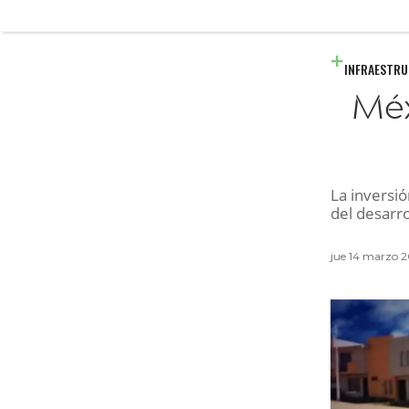
INFRAESTR
Méx
La inversi
del desarro
jue 14 marzo 