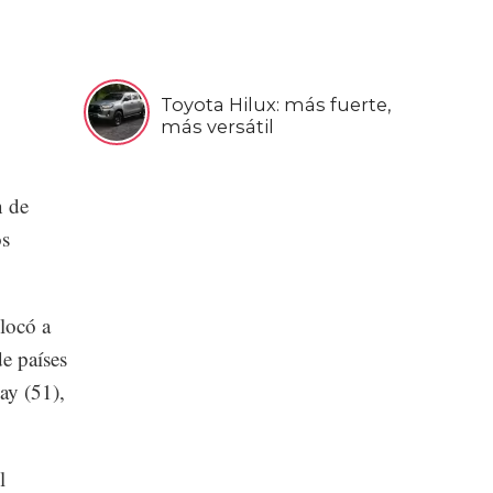
Toyota Hilux: más fuerte,
más versátil
n de
os
locó a
e países
ay (51),
l