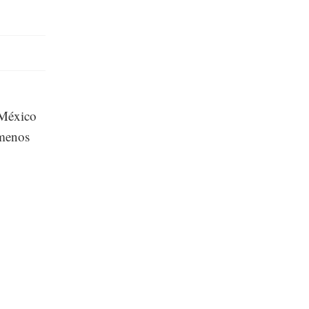
 México
 menos