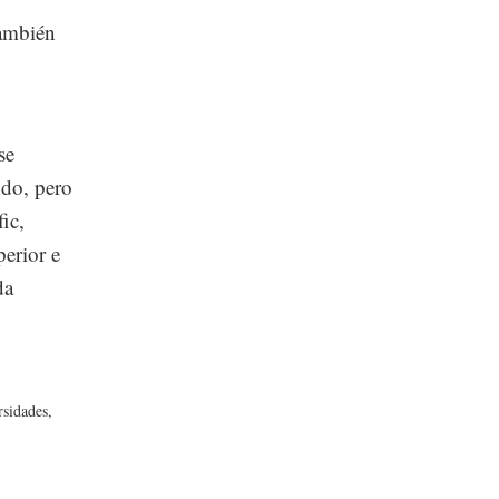
también
se
ndo, pero
fic,
perior e
da
rsidades,