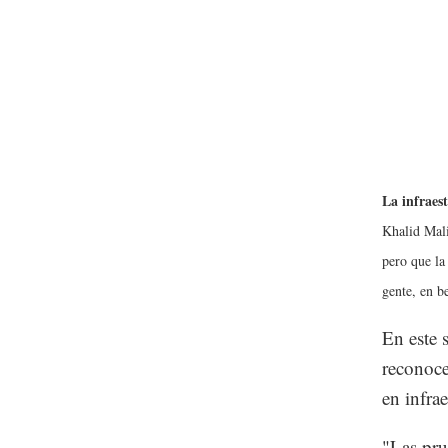
La infraest
Khalid Mali
pero que la
gente, en b
En este 
reconoce
en infra
"Las pru