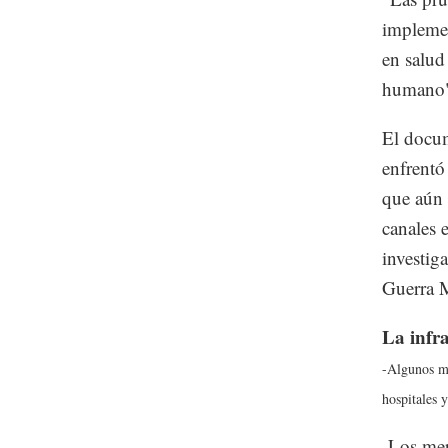
implemen
en salud
humano",
El docum
enfrentó
que aún a
canales e
investig
Guerra M
La infra
-Algunos mi
hospitales 
-Los mer