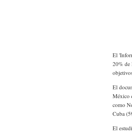
El 'Info
20% de l
objetivo
El docum
México e
como Nor
Cuba (5
El estud