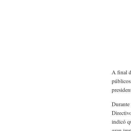
A final 
públicos
presiden
Durante 
Directiv
indicó q
gran imp