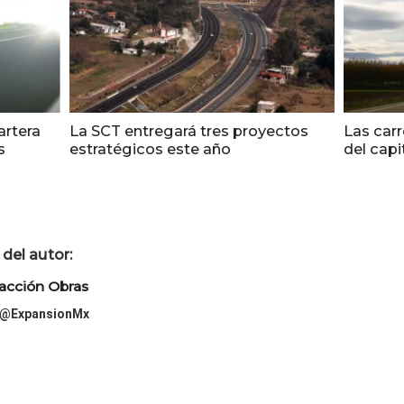
artera
La SCT entregará tres proyectos
Las carr
s
estratégicos este año
del capi
del autor:
acción Obras
@ExpansionMx