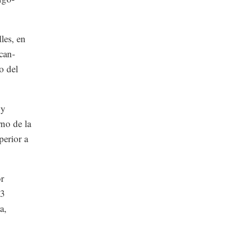
les, en
can-
o del
 y
no de la
perior a
or
.3
a,