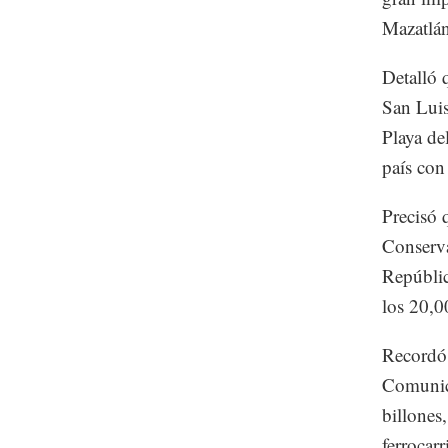
Mazatlán
Detalló 
San Luis
Playa de
país con
Precisó 
Conserva
Repúblic
los 20,0
Recordó 
Comunica
billones,
ferrocar