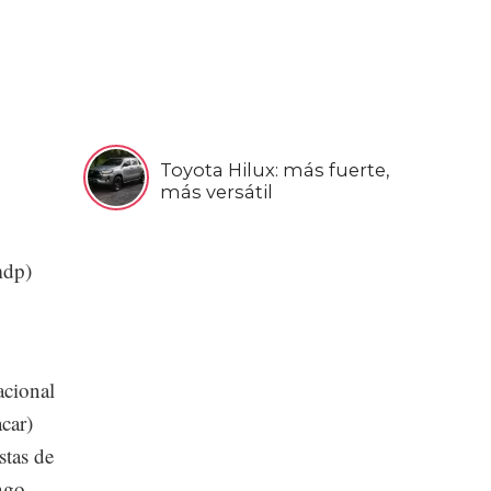
Toyota Hilux: más fuerte,
más versátil
mdp)
acional
car)
stas de
ngo-