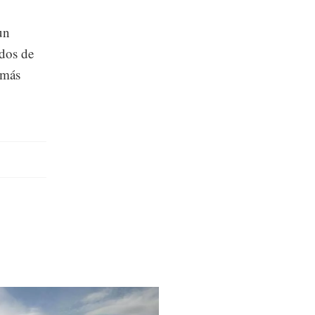
un
idos de
 más