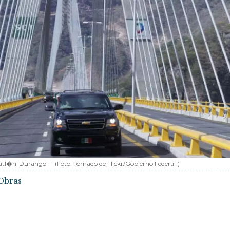
zatl�n-Durango
-
(Foto:
Tomado de Flickr/Gobierno Federal1
)
Obras