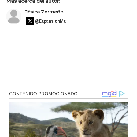
Más acerca del autor:
Jésica Zermeño
@ExpansionMx