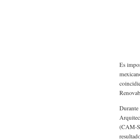
Es impor
mexicano
coincidi
Renovab
Durante 
Arquitec
(CAM-SA
resultad