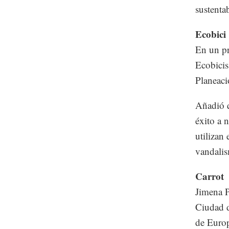
sustentab
Ecobici
En un pr
Ecobicis
Planeaci
Añadió q
éxito a 
utilizan
vandalis
Carrot
Jimena P
Ciudad d
de Europ