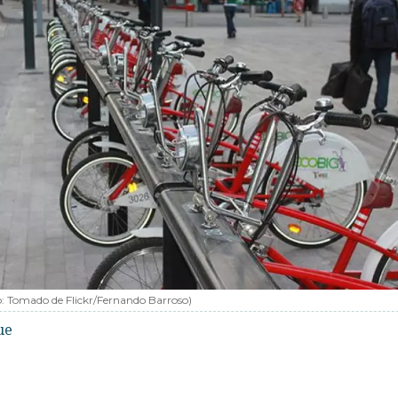
o:
Tomado de Flickr/Fernando Barroso
)
ue