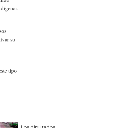
indígenas
sos
tivar su
ste tipo
Los diputados