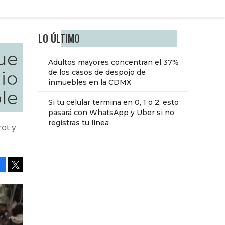
LO ÚLTIMO
ue
Adultos mayores concentran el 37%
io
de los casos de despojo de
inmuebles en la CDMX
le
Si tu celular termina en 0, 1 o 2, esto
pasará con WhatsApp y Uber si no
registras tu línea
rot y
Facebook
Tweet