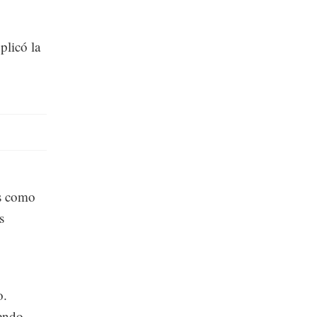
plicó la
es como
s
o.
iendo