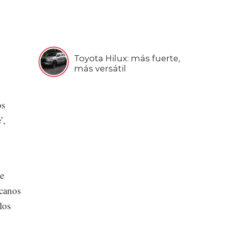
Toyota Hilux: más fuerte,
más versátil
os
’,
e
icanos
los