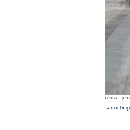
Ecobici
-
(Fot
Laura Duq