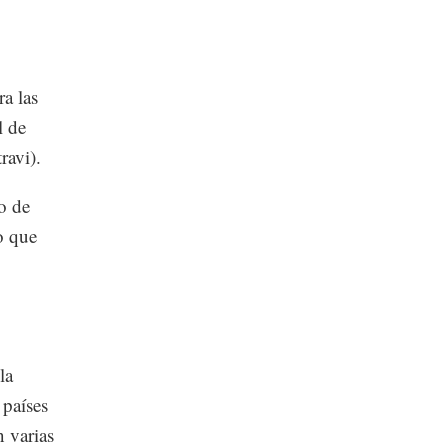
a las
l de
travi).
o de
o que
la
 países
n varias