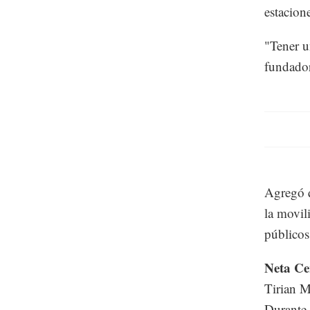
estacio
"Tener u
fundador
Agregó q
la movil
público
Neta Ce
Tirian M
Durante 