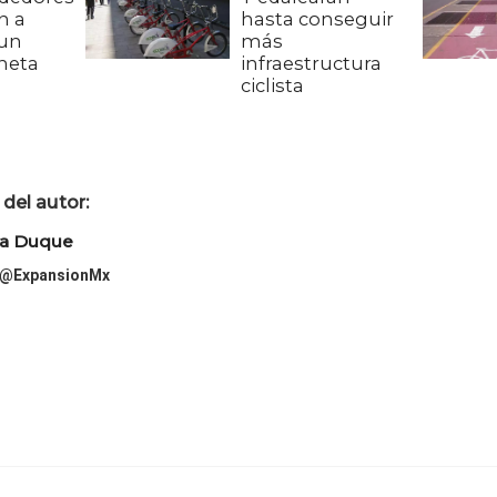
n a
hasta conseguir
 un
más
neta
infraestructura
ciclista
del autor:
ra Duque
@ExpansionMx