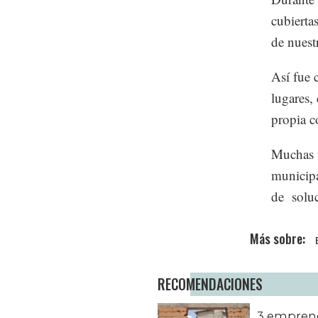
cubierta
de nuest
Así fue 
lugares,
propia c
Muchas v
municipa
de soluc
RECOMENDACIONES
3 empren