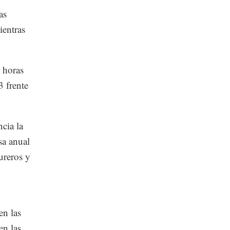
as
ientras
 horas
3 frente
cia la
sa anual
ureros y
en las
en las