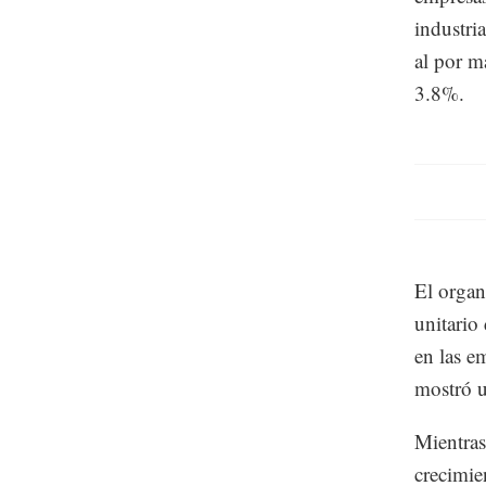
industri
al por m
3.8%.
El organ
unitario
en las e
mostró u
Mientras
crecimie