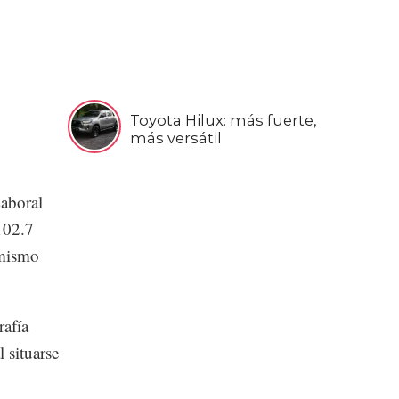
Toyota Hilux: más fuerte,
más versátil
Laboral
102.7
 mismo
rafía
 situarse