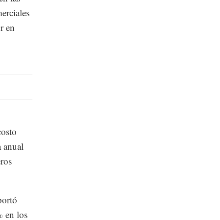
erciales
r en
costo
a anual
eros
portó
% en los