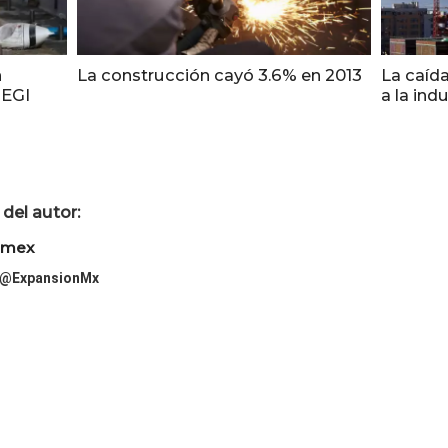
n
La construcción cayó 3.6% en 2013
La caída
NEGI
a la indu
del autor:
imex
@ExpansionMx