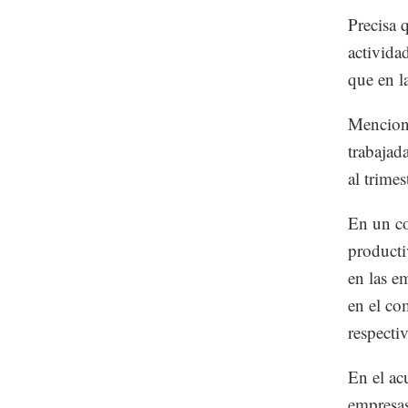
Precisa 
activida
que en l
Menciona
trabajad
al trimes
En un co
producti
en las e
en el co
respecti
En el ac
empresas