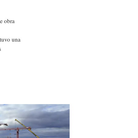
de obra
 tuvo una
s