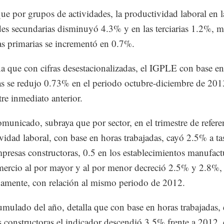
que por grupos de actividades, la productividad laboral en l
des secundarias disminuyó 4.3% y en las terciarias 1.2%, m
as primarias se incrementó en 0.7%.
 que con cifras desestacionalizadas, el IGPLE con base en
as se redujo 0.73% en el periodo octubre-diciembre de 201
tre inmediato anterior.
municado, subraya que por sector, en el trimestre de referen
vidad laboral, con base en horas trabajadas, cayó 2.5% a ta
mpresas constructoras, 0.5 en los establecimientos manufact
mercio al por mayor y al por menor decreció 2.5% y 2.8%,
vamente, con relación al mismo periodo de 2012.
umulado del año, detalla que con base en horas trabajadas, 
 constructoras el indicador descendió 3.5% frente a 2012, 