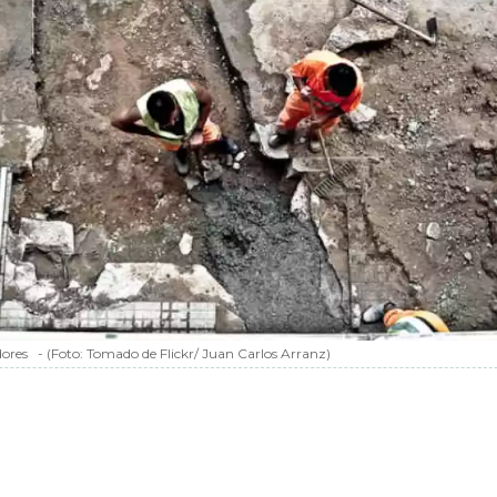
dores
-
(Foto:
Tomado de Flickr/ Juan Carlos Arranz
)