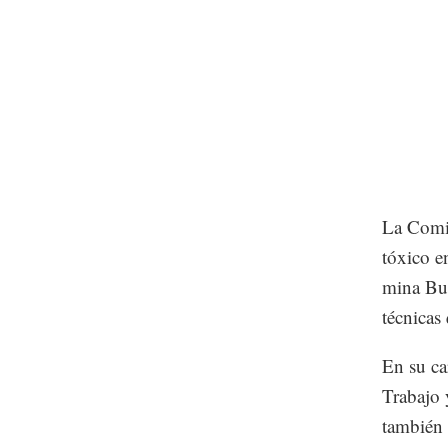
La Comis
tóxico e
mina Bue
técnicas
En su car
Trabajo 
también 