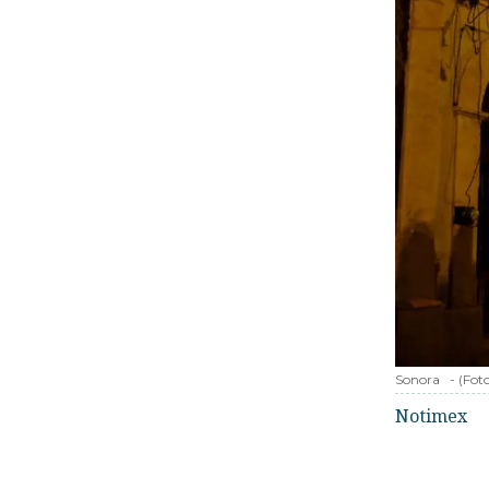
Sonora
-
(Fot
Notimex