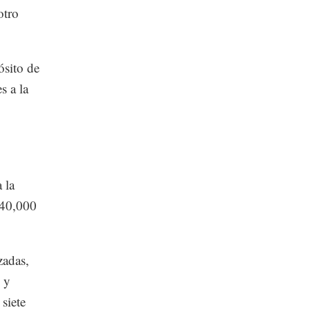
otro
ósito de
s a la
 la
 40,000
zadas,
 y
 siete