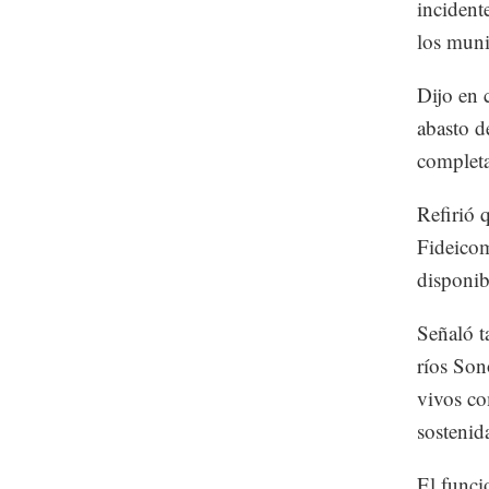
incident
los muni
Dijo en 
abasto d
complet
Refirió 
Fideicom
disponib
Señaló t
ríos Son
vivos co
sostenid
El funci