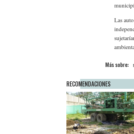
municipi
Las auto
independ
sujetarí
ambienta
RECOMENDACIONES