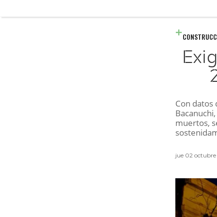
CONSTRUCC
Exi
Con datos d
Bacanuchi, 
muertos, s
sostenida
jue 02 octubre