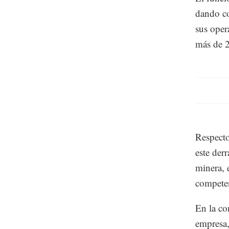
dando co
sus oper
más de 2
Respecto
este der
minera, 
competen
En la co
empresa,