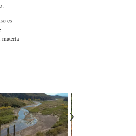
o.
iso es
e
 materia