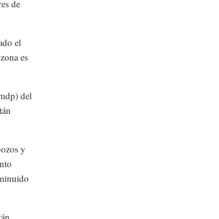
res de
ado el
 zona es
(mdp) del
tán
pozos y
anto
sminuido
tán