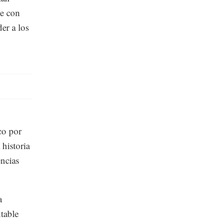
úe con
er a los
co por
 historia
encias
a
table