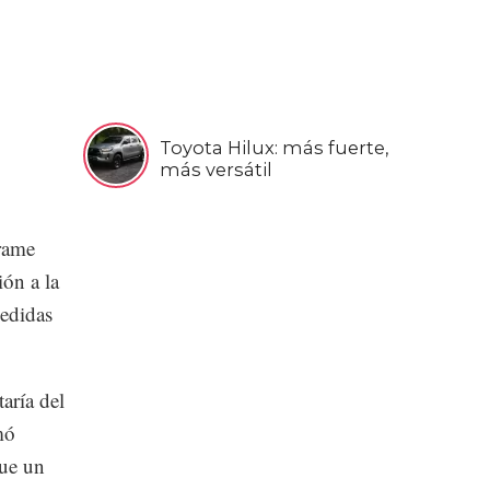
Toyota Hilux: más fuerte,
más versátil
rrame
ión a la
edidas
taría del
mó
que un