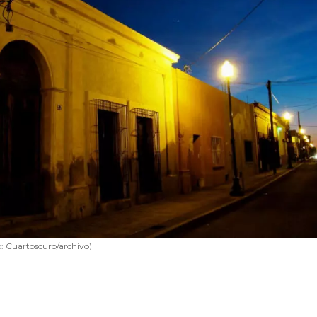
o:
Cuartoscuro/archivo
)