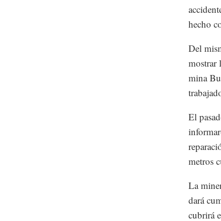
accident
hecho c
Del mism
mostrar 
mina Bue
trabajad
El pasad
informar
reparaci
metros c
La miner
dará cum
cubrirá 