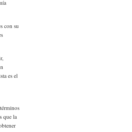
mía
es con su
es
r,
un
sta es el
 términos
s que la
 obtener