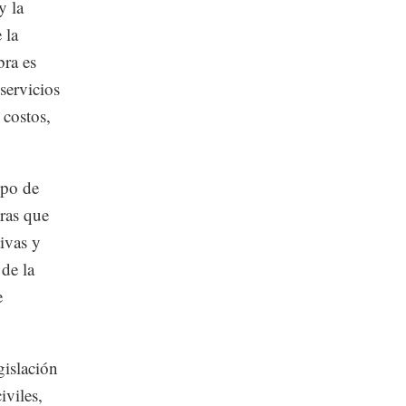
y la
 la
ra es
servicios
 costos,
ipo de
tras que
ivas y
 de la
e
gislación
iviles,