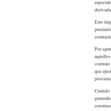
especial
derivada
Esto imp
precisió
contract
Por ejem
aquellos
contrato 
que ejec
provienen
Cuando n
generale
construc