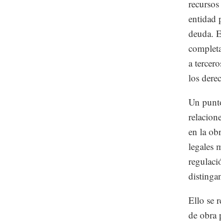
recursos
entidad 
deuda. E
completa
a tercer
los derec
Un punto
relacion
en la ob
legales 
regulaci
distinga
Ello se 
de obra 