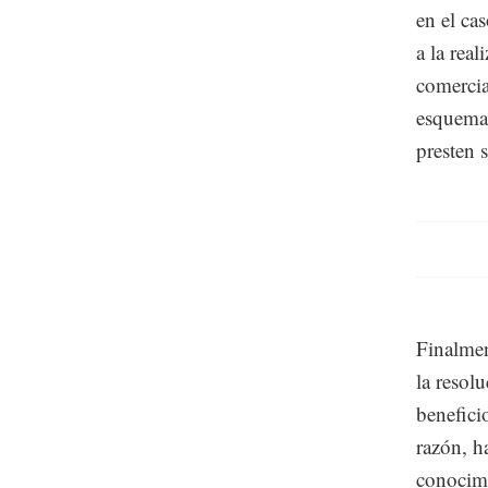
en el ca
a la real
comercia
esquemas
presten s
Finalmen
la resol
benefic
razón, h
conocimi