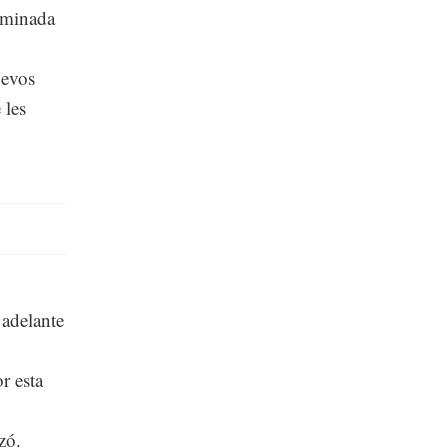
caminada
uevos
 les
 adelante
or esta
nzó.