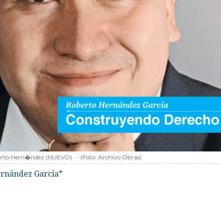
rto Hern�ndez (NUEVO)
-
(Foto:
Archivo Obras
)
rnández García*