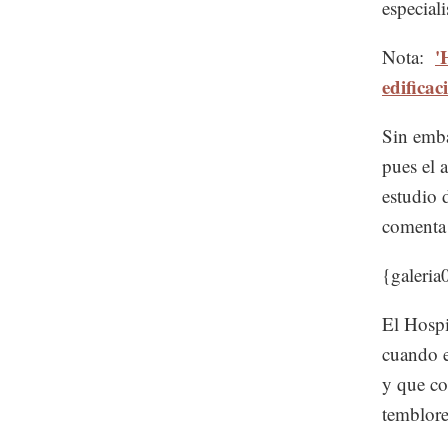
especiali
'
Nota:
edificac
Sin emba
pues el 
estudio d
comenta 
{galeria
El Hospi
cuando e
y que co
temblores