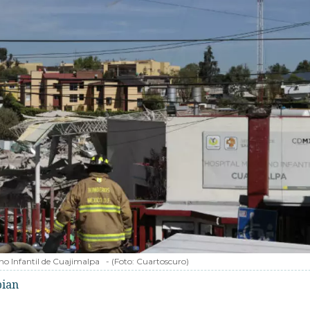
no Infantil de Cuajimalpa
-
(Foto:
Cuartoscuro
)
bian