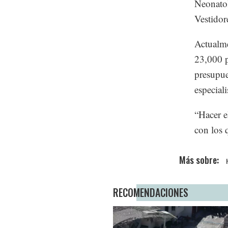
Neonatol
Vestidor
Actualme
23,000 p
presupue
especial
“Hacer e
con los 
RECOMENDACIONES