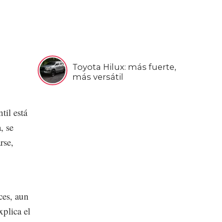
Toyota Hilux: más fuerte,
más versátil
til está
, se
rse,
ces, aun
xplica el