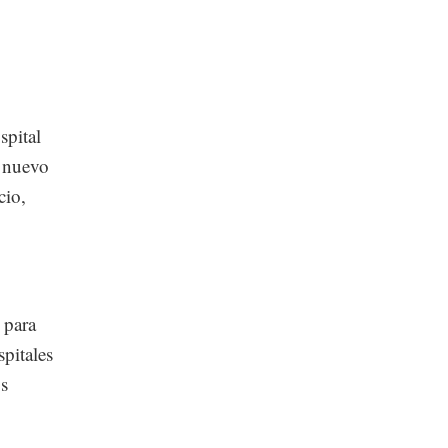
spital
n nuevo
cio,
 para
pitales
os