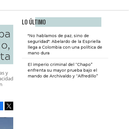
LO ÚLTIMO
pa
"No hablamos de paz, sino de
io,
seguridad": Abelardo de la Espriella
llega a Colombia con una política de
sta
mano dura
El imperio criminal del “Chapo”
enfrenta su mayor prueba bajo el
as y
mando de Archivaldo y “Alfredillo”
acidad
en
Facebook
Tweet