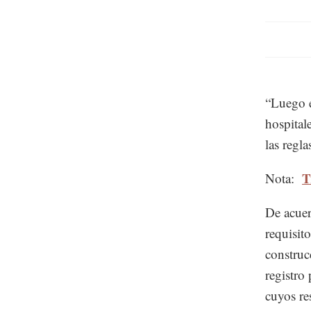
“Luego e
hospitale
las regl
T
Nota:
De acuer
requisit
construc
registro
cuyos re