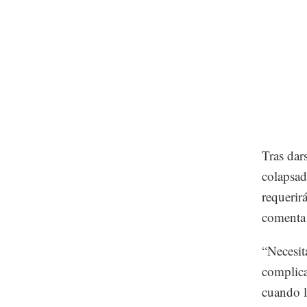
Tras dar
colapsad
requerir
comenta 
“Necesit
complica
cuando l