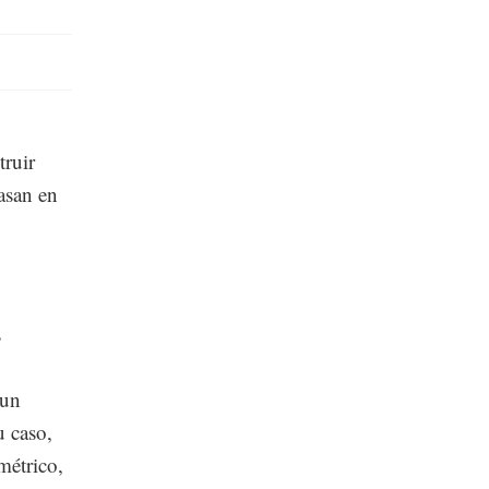
truir
basan en
s
 un
u caso,
métrico,