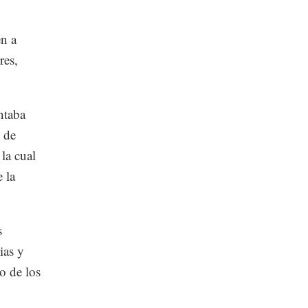
en a
res,
ntaba
 de
la cual
 la
s
ias y
o de los