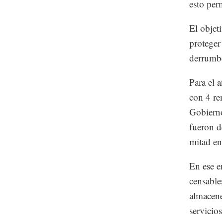
esto per
El objet
proteger
derrumbe
Para el 
con 4 re
Gobierno
fueron d
mitad en
En ese e
censable
almacene
servicio