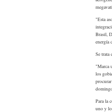
megavati
"Esta as
integraci
Brasil, 
energía 
Se trata 
"Marca u
los gobi
procurar
domingo 
Para la 
uno y lo