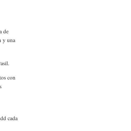
ta de
n y una
asil.
tos con
s
mdd cada