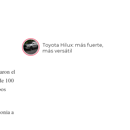
Toyota Hilux: más fuerte,
más versátil
aron el
de 100
bos
onia a