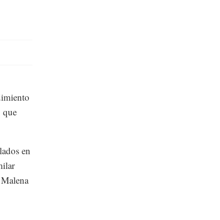
dimiento
, que
lados en
ilar
r Malena