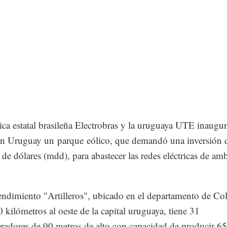
rica estatal brasileña Electrobras y la uruguaya UTE inaugur
en Uruguay un parque eólico, que demandó una inversión 
 de dólares (mdd), para abastecer las redes eléctricas de am
ndimiento "Artilleros", ubicado en el departamento de Col
 kilómetros al oeste de la capital uruguaya, tiene 31
radores de 90 metros de alto con capacidad de producir 65