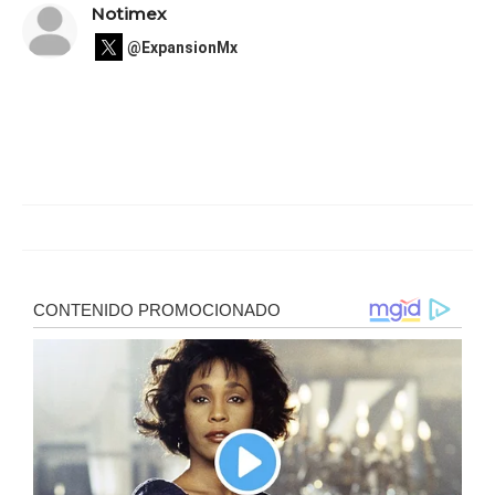
Notimex
@ExpansionMx