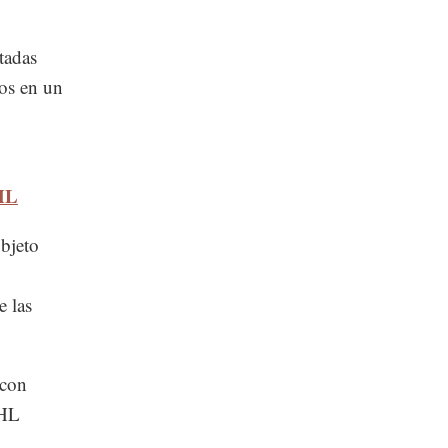
tadas
os en un
OHL
objeto
e las
 con
OHL