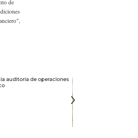
nto de
ndiciones
nanciero",
ia auditoría de operaciones
co
La realidad tira pronóstic