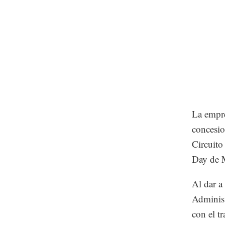
La empre
concesio
Circuito
Day de 
Al dar a
Administ
con el 