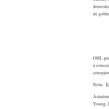
demostra
de gobie
OHL prec
a conoce
consejer
E
Nota:
Asimismo
Young, l