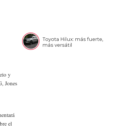
Toyota Hilux: más fuerte,
más versátil
rio y
G, Jones
mentará
re el