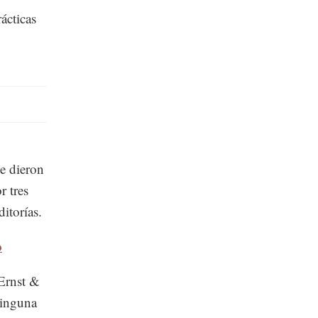
ácticas
e dieron
r tres
itorías.
o
 Ernst &
ninguna