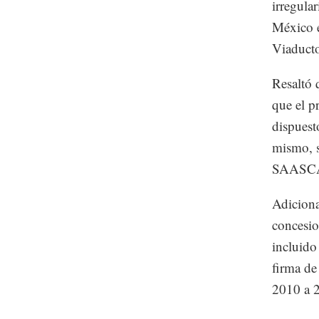
irregula
México e
Viaducto
Resaltó 
que el p
dispuest
mismo, s
SAASCAE
Adiciona
concesio
incluido
firma de
2010 a 2