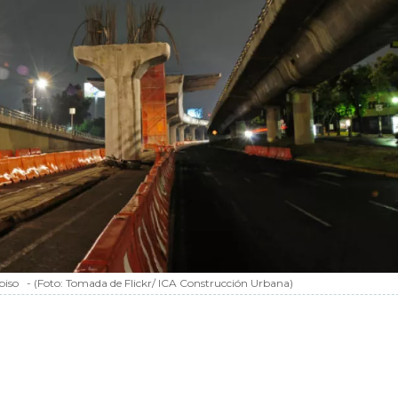
piso
-
(Foto:
Tomada de Flickr/ ICA Construcción Urbana
)