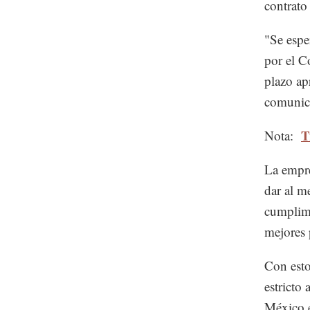
contrato
"Se espe
por el C
plazo ap
comunic
T
Nota:
La empre
dar al m
cumplimi
mejores 
Con esto
estricto
México e