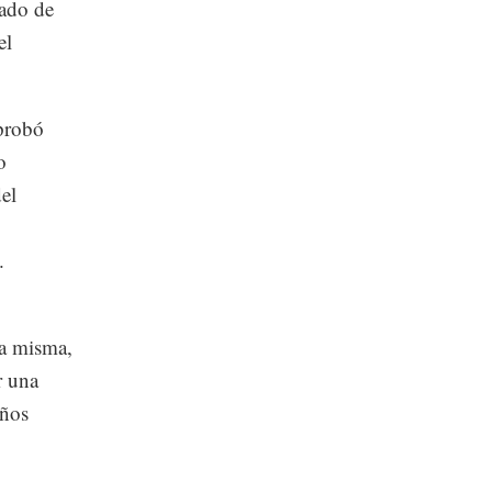
tado de
el
mprobó
o
el
.
la misma,
r una
años