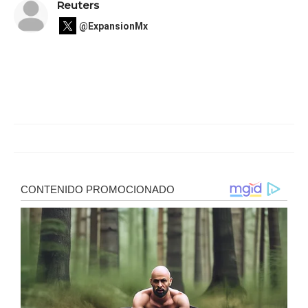
Reuters
@ExpansionMx