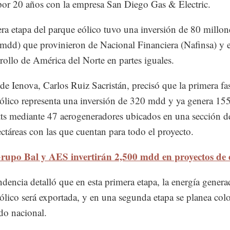
por 20 años con la empresa San Diego Gas & Electric.
ra etapa del parque eólico tuvo una inversión de 80 millon
(mdd) que provinieron de Nacional Financiera (Nafinsa) y 
rollo de América del Norte en partes iguales.
e Ienova, Carlos Ruiz Sacristán, precisó que la primera fa
ólico representa una inversión de 320 mdd y ya genera 15
s mediante 47 aerogeneradores ubicados en una sección d
ctáreas con las que cuentan para todo el proyecto.
rupo Bal y AES invertirán 2,500 mdd en proyectos de
dencia detalló que en esta primera etapa, la energía genera
ólico será exportada, y en una segunda etapa se planea colo
do nacional.