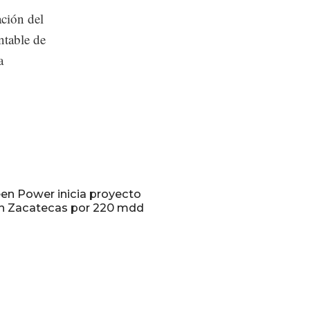
ación del
ntable de
a
een Power inicia proyecto
en Zacatecas por 220 mdd