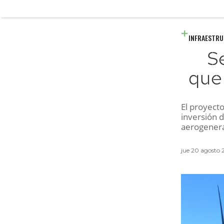
INFRAESTR
S
que
El proyect
inversión 
aerogenera
jue 20 agosto