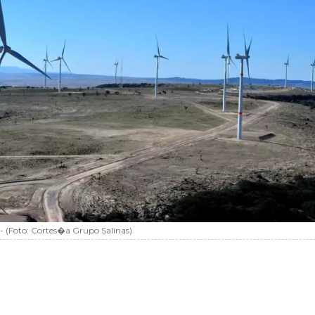
-
(Foto:
Cortes�a Grupo Salinas
)