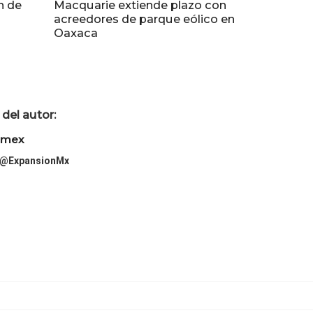
n de
Macquarie extiende plazo con
acreedores de parque eólico en
Oaxaca
del autor:
imex
@ExpansionMx