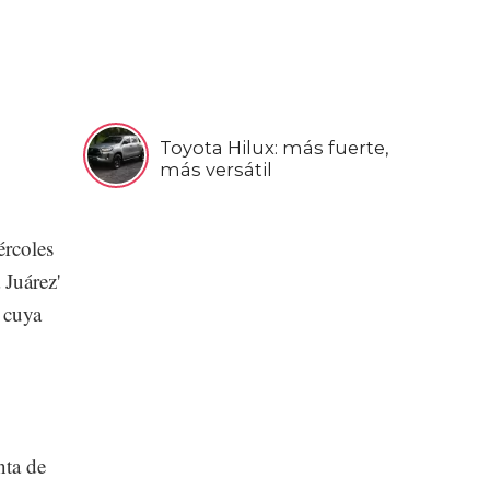
Toyota Hilux: más fuerte,
más versátil
ércoles
 Juárez'
 cuya
nta de