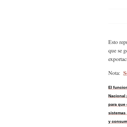
Esto repr
que se g
exportac
S
Nota:
El funcio
Nacional 
para que 
sistemas 
y consumo