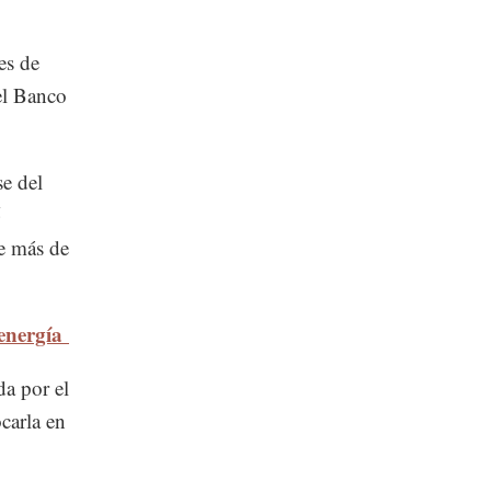
es de
el Banco
se del
5
e más de
 energía
da por el
carla en