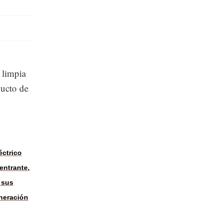
a limpia
ducto de
éctrico
entrante,
 sus
neración