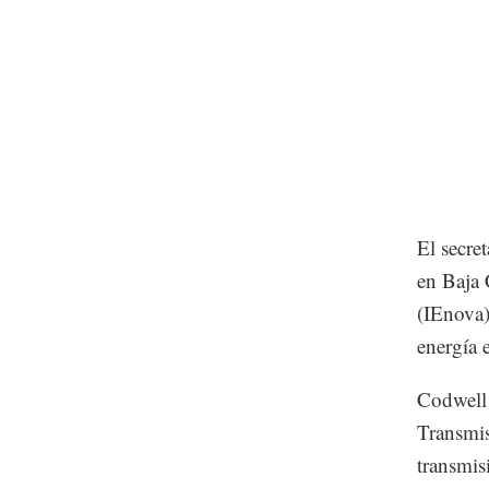
El secre
en Baja 
(IEnova)
energía e
Codwell 
Transmis
transmis