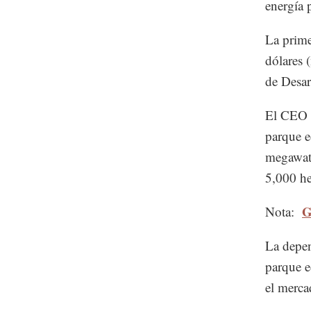
energía 
La prime
dólares 
de Desar
El CEO d
parque e
megawatt
5,000 he
G
Nota:
La depen
parque e
el merca