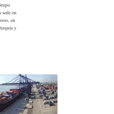
 Grupo
n sede en
reso, en
Turquía y