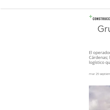
CONSTRUCC
Gr
El operado
Cárdenas; l
logístico q
mar 29 septie