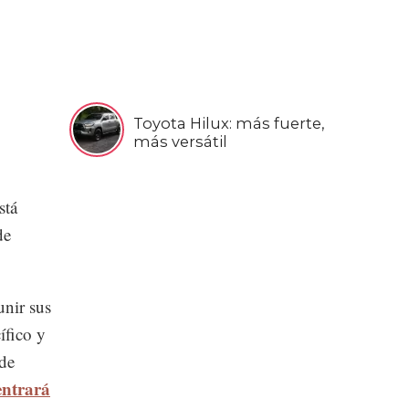
Toyota Hilux: más fuerte,
más versátil
stá
de
unir sus
ífico y
 de
entrará