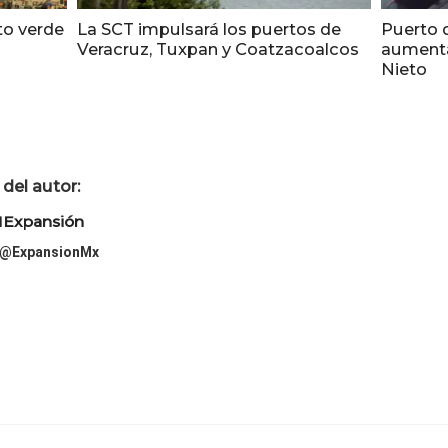
to verde
La SCT impulsará los puertos de
Puerto 
Veracruz, Tuxpan y Coatzacoalcos
aumenta
Nieto
del autor:
Expansión
@ExpansionMx