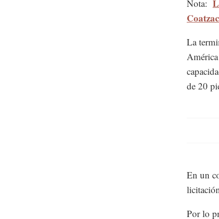
L
Nota:
Coatzac
La termi
América 
capacida
de 20 pi
En un co
licitació
Por lo p