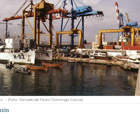
uz
-
(Foto:
Tomado de Flickr/ Domingo Garcia
)
sión