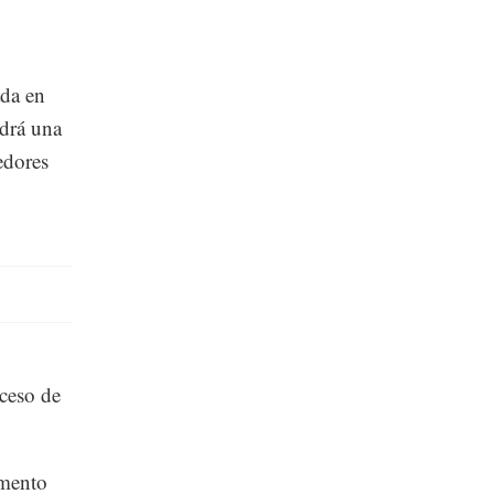
ada en
ndrá una
edores
ceso de
.
gmento