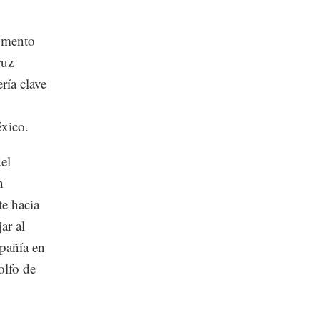
egmento
ruz
ría clave
xico.
el
n
te hacia
ar al
mpañía en
olfo de