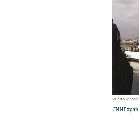
Puerto Veracr
CNNExpan