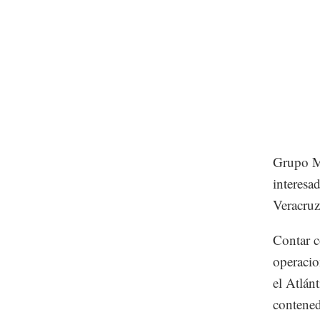
Grupo Ma
interesad
Veracruz
Contar c
operacio
el Atlán
contened