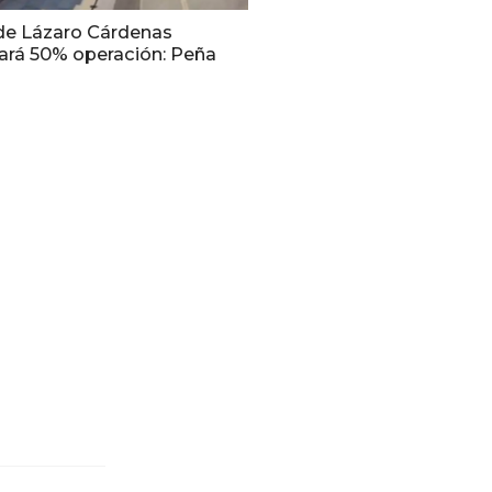
de Lázaro Cárdenas
rá 50% operación: Peña