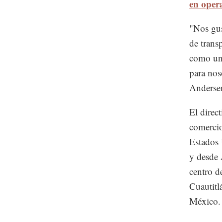
en oper
"Nos gus
de trans
como una
para nos
Andersen
El direc
comercio
Estados 
y desde 
centro d
Cuautitlá
México.