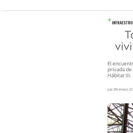
INFRAESTR
T
viv
El encuentr
privada de 
Hábitat III.
jue 28 enero 2