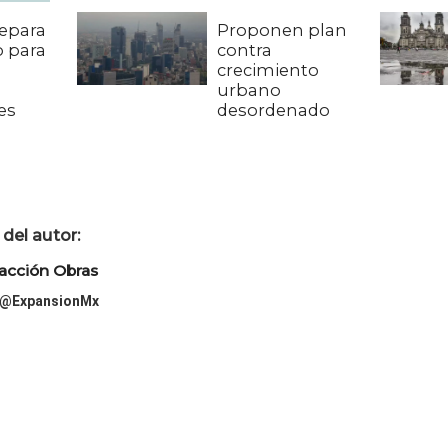
epara
Proponen plan
 para
contra
crecimiento
urbano
es
desordenado
del autor:
acción Obras
@ExpansionMx