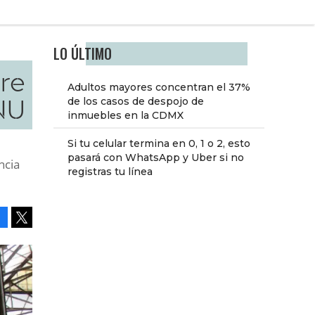
LO ÚLTIMO
bre
Adultos mayores concentran el 37%
ONU
de los casos de despojo de
inmuebles en la CDMX
Si tu celular termina en 0, 1 o 2, esto
pasará con WhatsApp y Uber si no
ncia
registras tu línea
Facebook
Tweet