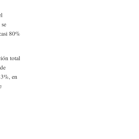
el
 se
casi 80%
ión total
 de
 83%, en
e