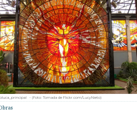
oluca_principal
-
(Foto:
Tomada de Flickr.com/LucyNieto
)
Obras