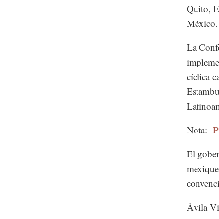
Quito, E
México.
La Confe
implemen
cíclica 
Estambul
Latinoam
P
Nota:
El gober
mexiquen
convenci
Ávila Vi