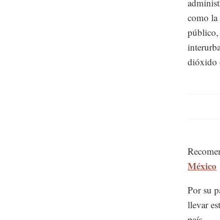
administ
como la 
público,
interurb
dióxido 
Recome
México
Por su p
llevar e
país.