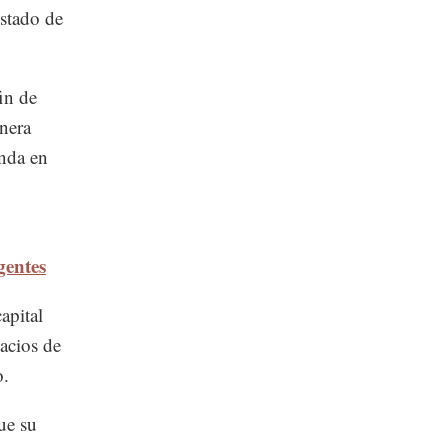
stado de
in de
nera
unda en
gentes
apital
acios de
o.
ue su