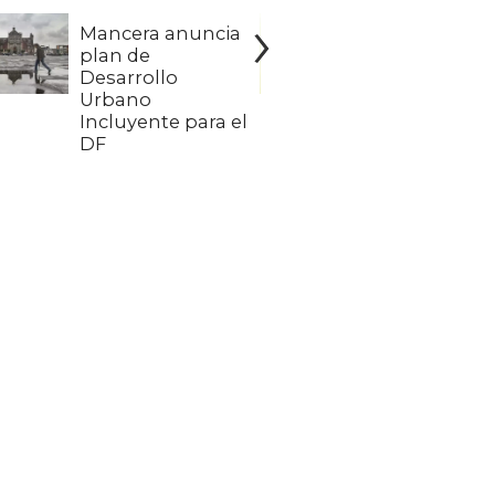
Mancera anuncia
Cómo fu
plan de
la prime
Desarrollo
intelige
Urbano
México
Incluyente para el
DF