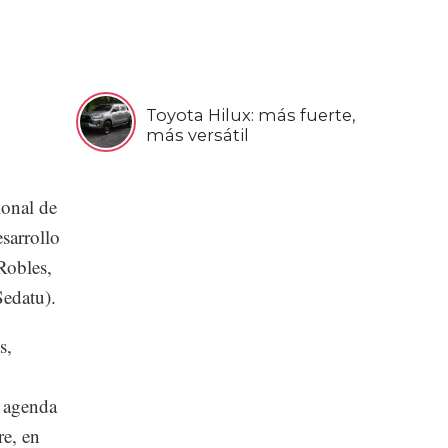
Toyota Hilux: más fuerte,
más versátil
ional de
sarrollo
Robles,
Sedatu).
s,
a agenda
re, en