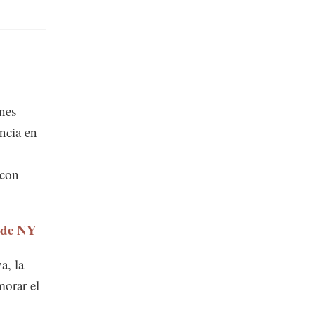
ones
encia en
 con
 de NY
a, la
morar el