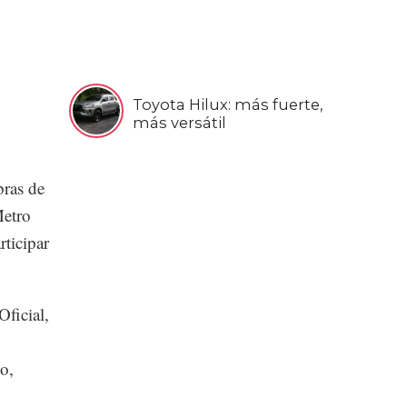
Toyota Hilux: más fuerte,
más versátil
bras de
Metro
rticipar
Oficial,
o,