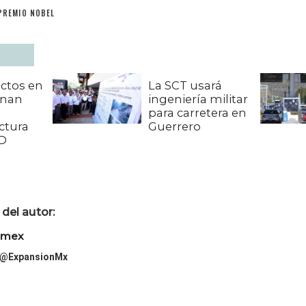
PREMIO NOBEL
ctos en
La SCT usará
anan
ingeniería militar
para carretera en
ctura
Guerrero
ID
del autor:
imex
@ExpansionMx