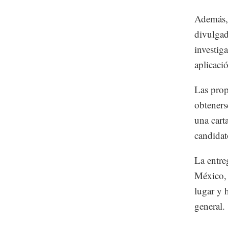
Además, 
divulgada
investig
aplicaci
Las prop
obteners
una cart
candidat
La entre
México, 
lugar y 
general.