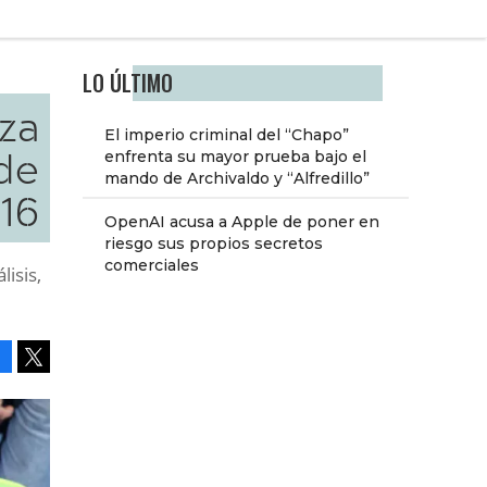
LO ÚLTIMO
za
El imperio criminal del “Chapo”
de
enfrenta su mayor prueba bajo el
mando de Archivaldo y “Alfredillo”
016
OpenAI acusa a Apple de poner en
riesgo sus propios secretos
comerciales
lisis,
Facebook
Tweet