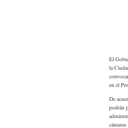
El Gobie
la Ciuda
convocan
en el Pr
De acuer
podrán p
administ
cámaras 