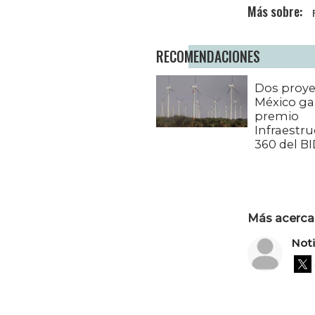
RECOMENDACIONES
Dos proye
México g
premio
Infraestru
360 del B
Más acerca 
Not