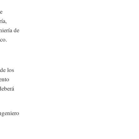
de
ía,
niería de
co.
de los
ento
 deberá
ngeniero