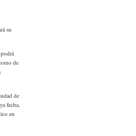
ará su
 podrá
 como de
a
Ciudad de
ya fecha,
lico en