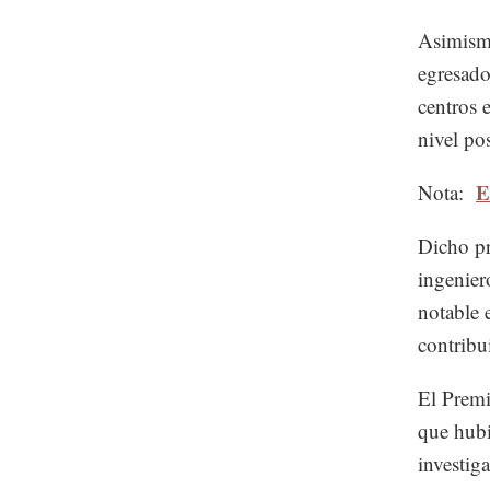
Asimismo
egresado
centros 
nivel po
E
Nota:
Dicho pr
ingenier
notable 
contribui
El Premi
que hubie
investig