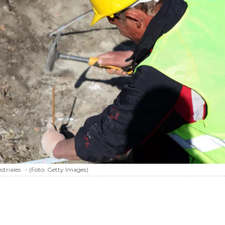
striales
-
(Foto:
Getty Images
)