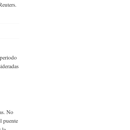
Reuters.
 periodo
sideradas
ras. No
l puente
 la