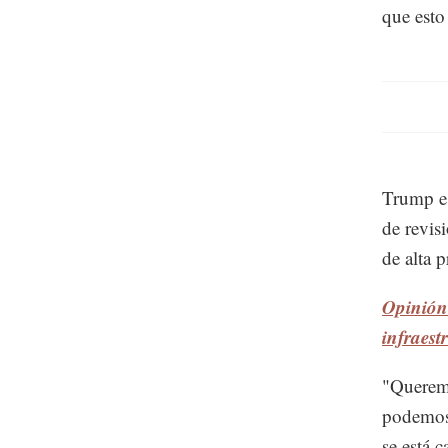
que esto
Trump es
de revis
de alta p
Opinión
infraest
"Queremo
podemos 
se está 