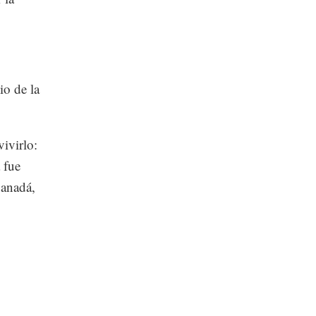
o de la
ivirlo:
 fue
Canadá,