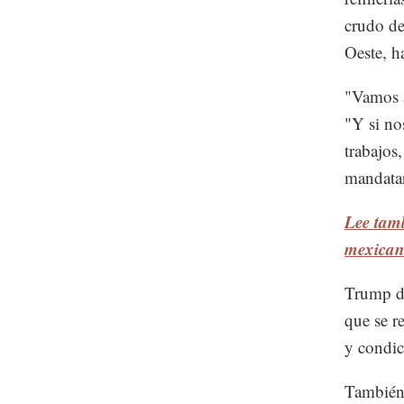
crudo de
Oeste, h
"Vamos a
"Y si no
trabajos
mandatar
Lee tam
mexican
Trump di
que se r
y condic
También 