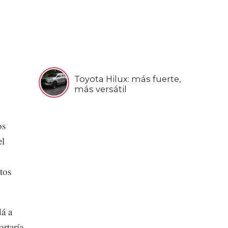
Toyota Hilux: más fuerte,
más versátil
os
el
o
tos
á a
ortaría