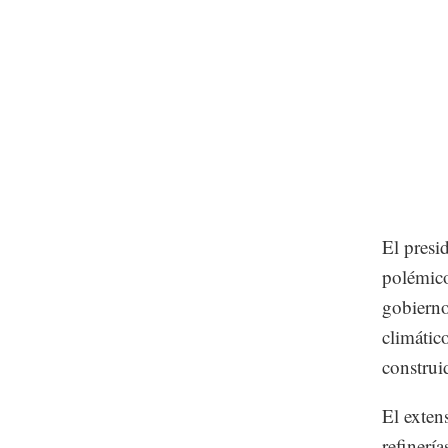
El presi
polémico
gobierno
climátic
construi
El exten
refinerí