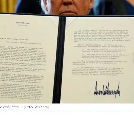
 oleoductos
-
(Foto:
Reuters
)