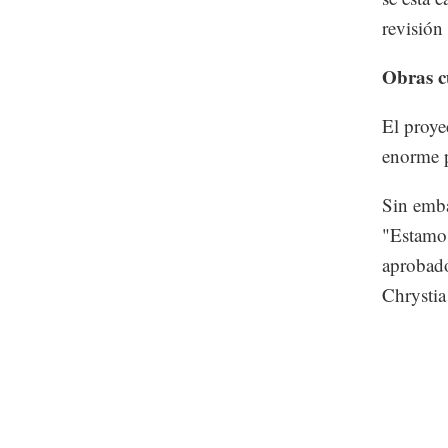
revisión
Obras c
El proye
enorme p
Sin emba
"Estamos
aprobado
Chrystia