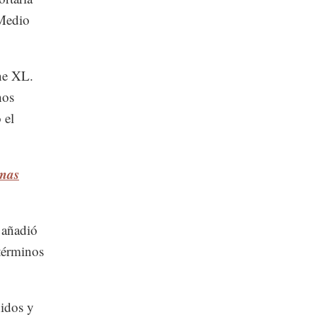
 Medio
ne XL.
hos
 el
rmas
 añadió
 términos
nidos y