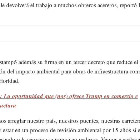
 le devolverá el trabajo a muchos obreros acereros, reportó 
tampó además su firma en un tercer decreto que reduce el
ión del impacto ambiental para obras de infraestructura con
rioridad.
: La oportunidad que (nos) ofrece Trump en comercio e
ructura
s arreglar nuestro país, nuestros puentes, nuestras carrete
estar en un proceso de revisión ambiental por 15 años si e
cayendo o la carretera se rompe en pedazos. Vamos a acelerar