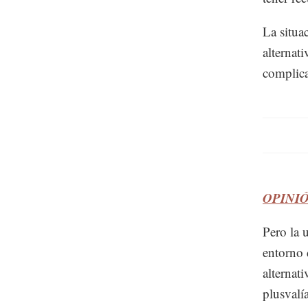
La situa
alternat
complica
OPINIÓN
Pero la 
entorno 
alternati
plusvalí