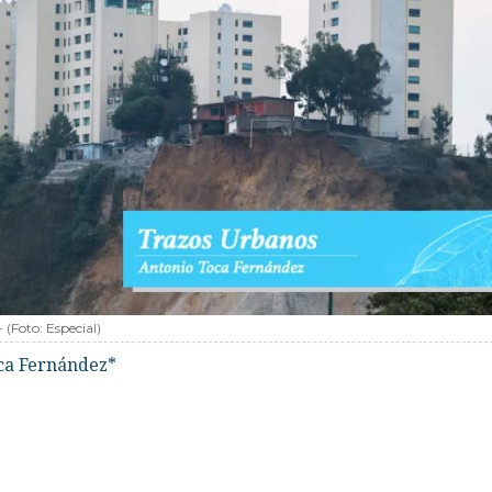
-
(Foto:
Especial
)
ca Fernández*