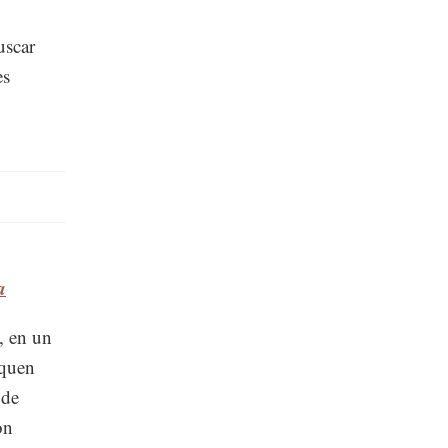
uscar
es
a
, en un
squen
 de
on