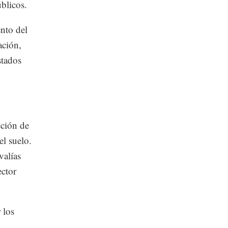
úblicos.
ento del
ación,
stados
cción de
el suelo.
valías
ector
 los