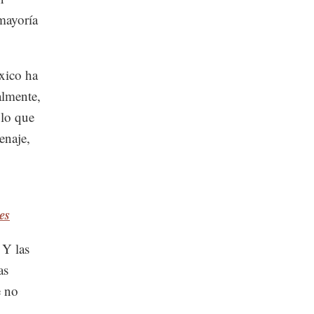
 mayoría
xico ha
almente,
 lo que
enaje,
es
 Y las
as
e no