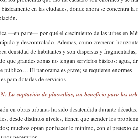
o básicamente en las ciudades, donde ahora se concentra la
blación.
ica —en parte— por qué el crecimiento de las urbes en Mé
 rápido y descontrolado. Además, como crecieron horizont
oca densidad de habitantes y son dispersas y fragmentadas,
do que grandes zonas no tengan servicios básicos: agua, dr
te público… El panorama es grave; se requieren enormes
es para dotarlas de servicios.
 La captación de plusvalías, un beneficio para las urb
sión en obras urbanas ha sido desatendida durante décadas.
des, desde distintos niveles, tienen que atender los problem
os; muchos optan por hacer lo mínimo, con el pretexto d
cursos necesarios.