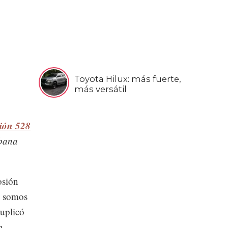
Toyota Hilux: más fuerte,
más versátil
ción 528
rbana
osión
5 somos
ruplicó
n