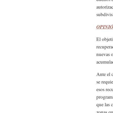
autoriza
subdivis
OPINIÓN
El objet
recupera
nuevas o
acumula
Ante el 
se requi
esos rec
programa
que las 
zonas qu