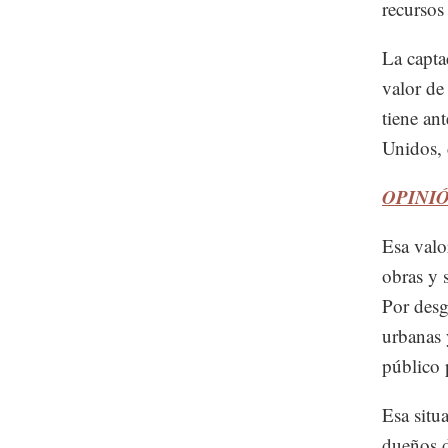
recursos
La capta
valor de
tiene an
Unidos, 
OPINIÓN:
Esa valo
obras y 
Por desg
urbanas 
público 
Esa situ
dueños d