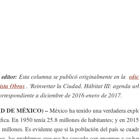
 editor:
edi
Esta columna se publicó originalmente en la
vista Obras
, 'Reinvertar la Ciudad. Hábitat III: agenda u
orrespondiente a diciembre de 2016-enero de 2017.
AD DE MÉXICO) –
México ha tenido una verdadera expl
ica. En 1950 tenía 25.8 millones de habitantes; y en 201
 millones. Es evidente que si la población del país se cuad
os, los problemas que eso ha causado son enormes y se ha