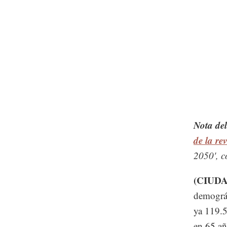
Nota del
de la re
2050', c
(CIUD
demográf
ya 119.5
en 65 añ