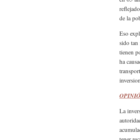
reflejad
de la po
Eso expl
sido tan
tienen p
ha causa
transpor
inversion
OPINIÓN:
La inver
autorida
acumulad
tener re