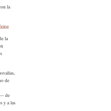
con la
éxico
de la
en
es
svalías,
no de
a— de
s y a las