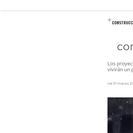
CONSTRUCC
co
Los proyec
vivirán un 
vie 31 marzo 2