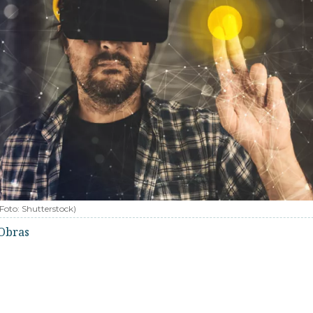
(Foto:
Shutterstock
)
Obras