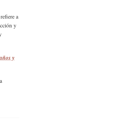
refiere a
ección y
y
años y
a