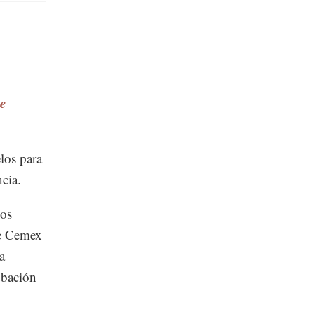
de
los para
cia.
los
de Cemex
a
ubación