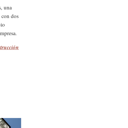
s, una
o con dos
bio
empresa.
trucción