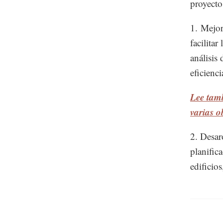
proyecto
1. Mejor
facilitar
análisis
eficienci
Lee tam
varias o
2. Desar
planific
edificio