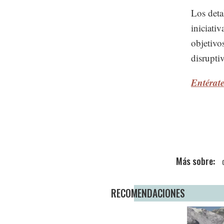
Los deta
iniciati
objetivo
disrupti
Entérat
RECOMENDACIONES