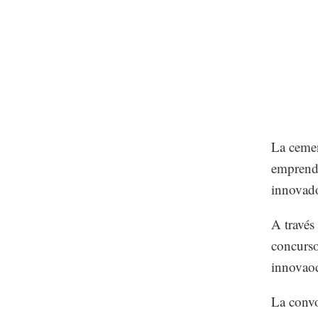
La cemen
emprende
innovado
A través
concurso
innovaod
La convo