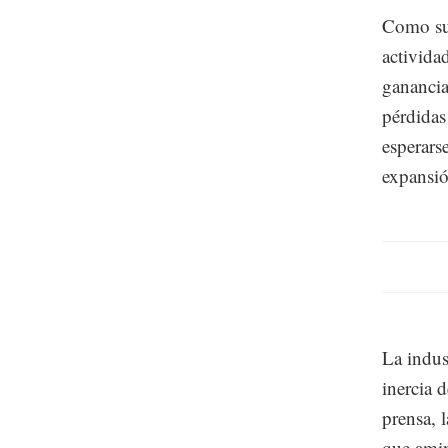
Como suc
activida
ganancia
pérdidas
esperars
expansió
La indus
inercia 
prensa, 
que amin