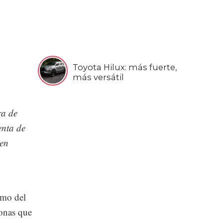
Toyota Hilux: más fuerte,
más versátil
ra de
enta de
cen
smo del
sonas que