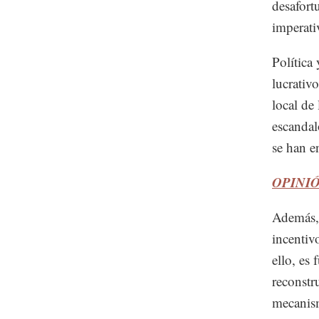
desafort
imperati
Política
lucrativ
local de
escandal
se han e
OPINIÓN
Además, 
incentiv
ello, es
reconstr
mecanism