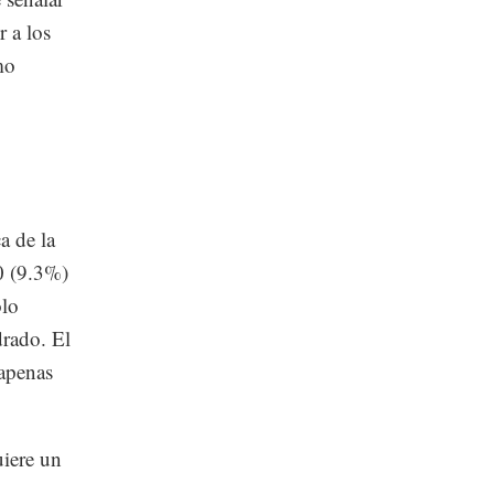
r a los
mo
a de la
0 (9.3%)
olo
drado. El
apenas
uiere un