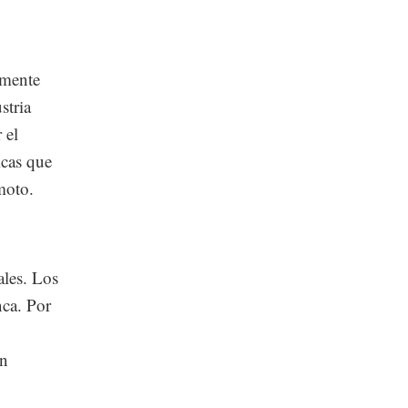
amente
stria
 el
icas que
moto.
ales. Los
nca. Por
un