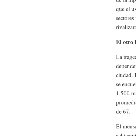
que el u
sectores
rivaliza
El otro
La trage
dependen
ciudad. 
se encue
1,500 me
promedio
de 67.
El mensa
achicami