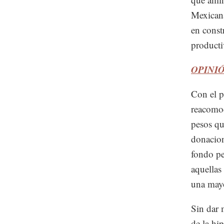
Mexicana
en const
producti
OPINIÓN
Con el p
reacomod
pesos qu
donacion
fondo pe
aquellas
una mayo
Sin dar 
de la hi