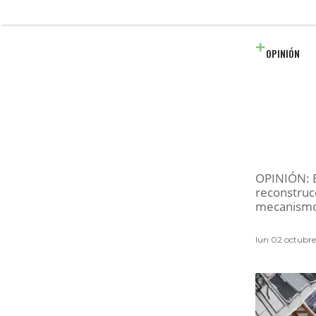
OPINIÓN
OPINIÓN: E
reconstrucc
mecanismo 
lun 02 octubr