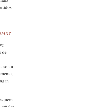
ertidos
 CDMX?
eve
s de
os son a
emente,
engan
l esquema
 señalar