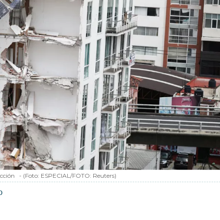
cción
-
(Foto:
ESPECIAL/FOTO: Reuters
)
o