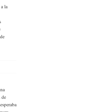
a la
s
e
 de
una
s de
 esperaba
ámara