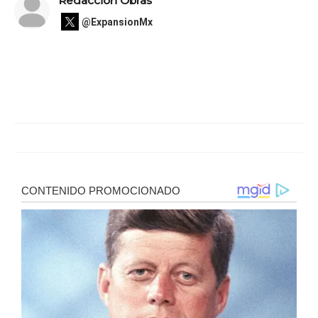
Redacción Obras
@ExpansionMx