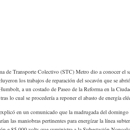
ma de Transporte Colectivo (STC) Metro dio a conocer el 
luyeron los trabajos de reparación del socavón que se abrió
 Humbolt, a un costado de Paseo de la Reforma en la Ciuda
ras lo cual se procedería a reponer el abasto de energía eléc
explicó en un comunicado que la madrugada del domingo
arían las maniobras pertinentes para energízar la línea subte
sión e 85,000 volts que suministra a la Subestación Nonoalc