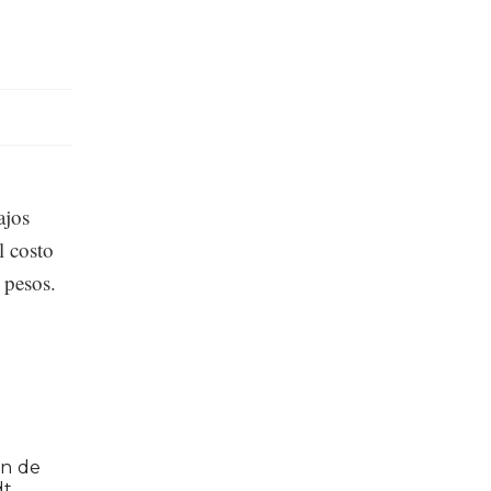
ajos
l costo
 pesos.
ón de
t