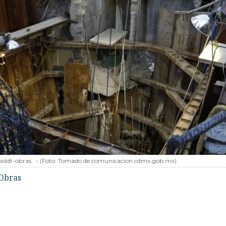
oldt-obras
-
(Foto:
Tomado de comunicacion.cdmx.gob.mx
)
Obras