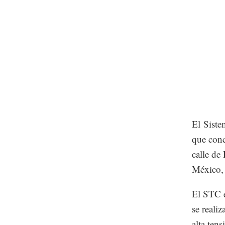
El Siste
que conc
calle de
México, t
El STC 
se realiz
alta ten