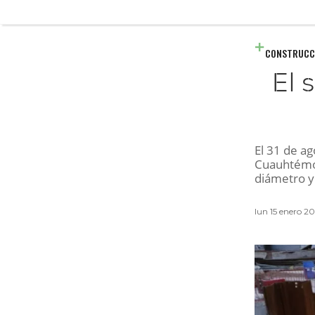
CONSTRUCC
El 
El 31 de ag
Cuauhtémoc
diámetro y
lun 15 enero 2