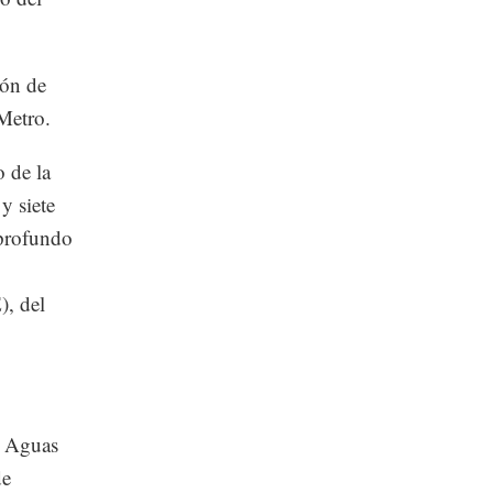
ión de
Metro.
o de la
y siete
mprofundo
), del
e Aguas
de