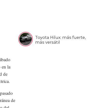
Toyota Hilux: más fuerte,
más versátil
sábado
 en la
d de
trica.
 pasado
rránea de
o del