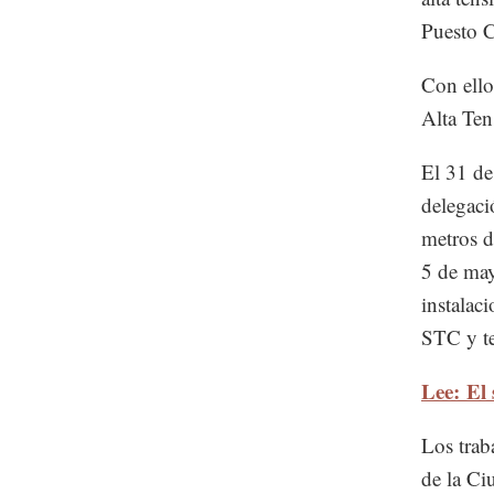
Puesto C
Con ello
Alta Ten
El 31 de
delegaci
metros d
5 de may
instalac
STC y te
Lee: El
Los trab
de la Ci