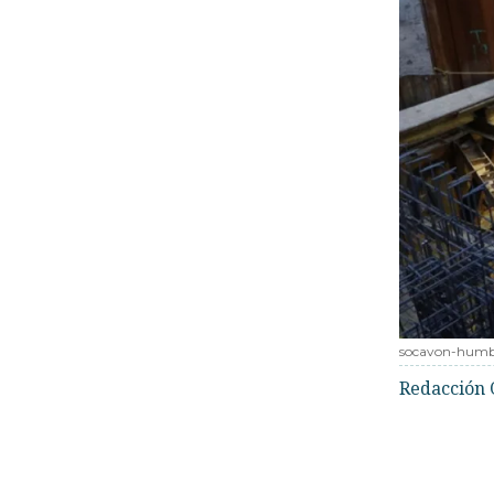
socavon-humb
Redacción 