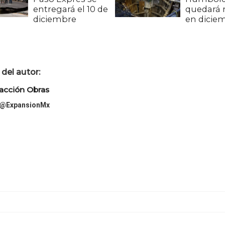
entregará el 10 de
quedará 
diciembre
en dicie
del autor:
acción Obras
@ExpansionMx