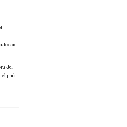
l,
ondrá en
ra del
el país.