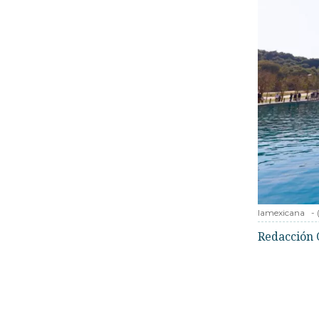
lamexicana
-
Redacción 