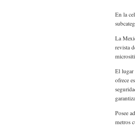
En la ce
subcateg
La Mexic
revista 
microsit
El lugar
ofrece e
segurida
garantiz
Posee ad
metros c