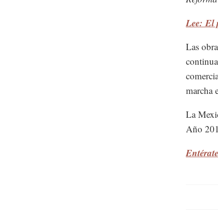
Lee: El
Las obra
continua
comercia
marcha e
La Mexic
Año 2018
Entérat