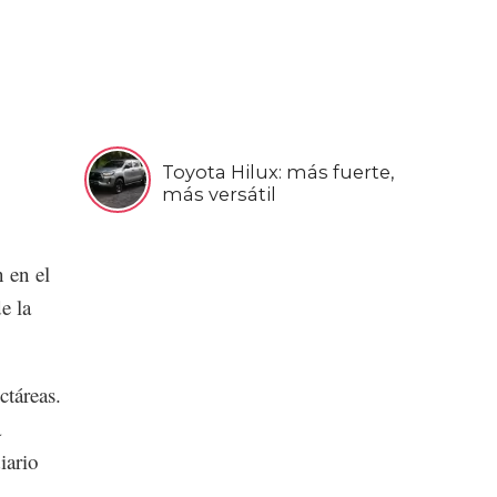
Toyota Hilux: más fuerte,
más versátil
 en el
e la
ctáreas.
a
iario