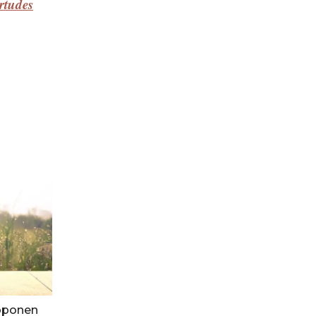
rtudes
roponen