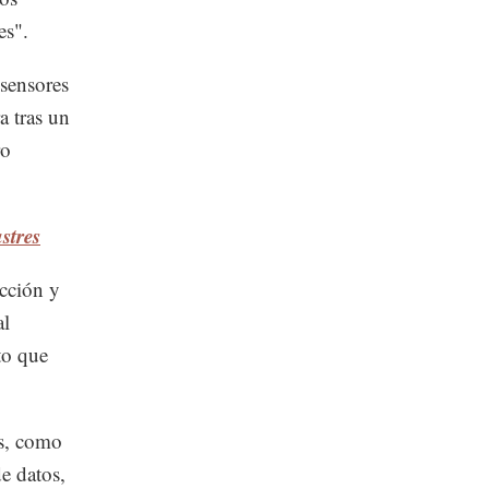
es".
 sensores
a tras un
ro
stres
ucción y
al
to que
os, como
de datos,