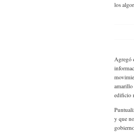
los algor
Agregó q
informac
movimien
amarillo
edificio
Puntuali
y que no
gobierno