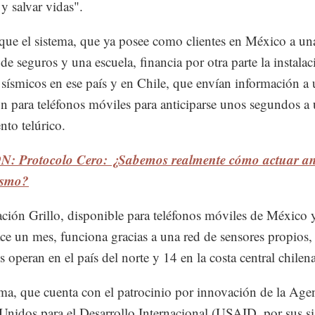
 y salvar vidas".
ue el sistema, que ya posee como clientes en México a un
de seguros y una escuela, financia por otra parte la instala
 sísmicos en ese país y en Chile, que envían información a
ón para teléfonos móviles para anticiparse unos segundos a
to telúrico.
: Protocolo Cero: ¿Sabemos realmente cómo actuar an
ismo?
ación Grillo, disponible para teléfonos móviles de México 
ce un mes, funciona gracias a una red de sensores propios,
s operan en el país del norte y 14 en la costa central chilena
rma, que cuenta con el patrocinio por innovación de la Age
Unidos para el Desarrollo Internacional (USAID, por sus si