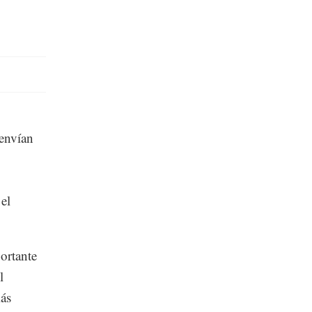
 envían
el
ortante
l
más