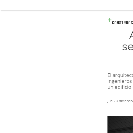
CONSTRUCC
se
El arquitec
ingenieros 
un edificio
jue 20 diciemb