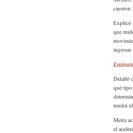
cayeron 
Explicó 
que mide
movimien
ingresar
Entérate
Detalló 
qué tipo
determin
tendrá el
Meira ac
el acele