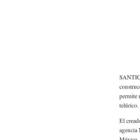
SANTIGO,
construc
permite 
telúrico.
El creado
agencia 
México, 