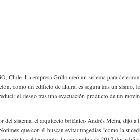
 Chile. La empresa Grillo creó un sistema para determina
ción, como un edificio de altura, es segura tras un sismo, l
reducir el riesgo tras una evacuación producto de un movi
r del sistema, el arquitecto británico Andrés Meira, dijo a l
Notimex que con él buscan evitar tragedias "como la suced
cuando tras el terremoto de septiembre de 2017 dos edific