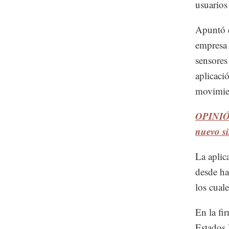
usuarios
Apuntó q
empresa 
sensores
aplicaci
movimien
OPINIÓN
nuevo s
La aplic
desde ha
los cuale
En la fi
Estados 