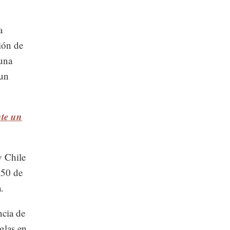
a
ción de
 una
 un
te un
y Chile
 50 de
.
ncia de
glas en