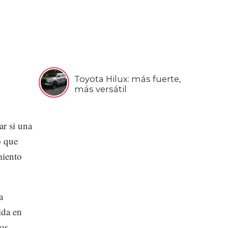
Toyota Hilux: más fuerte,
más versátil
r si una
o que
miento
a
ida en
ios