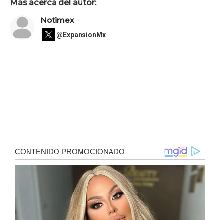
Más acerca del autor:
Notimex
@ExpansionMx