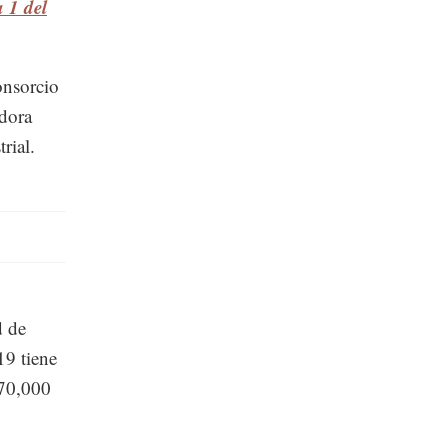
 1 del
onsorcio
adora
rial.
d de
9 tiene
370,000