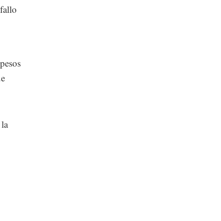
fallo
 pesos
ue
 la