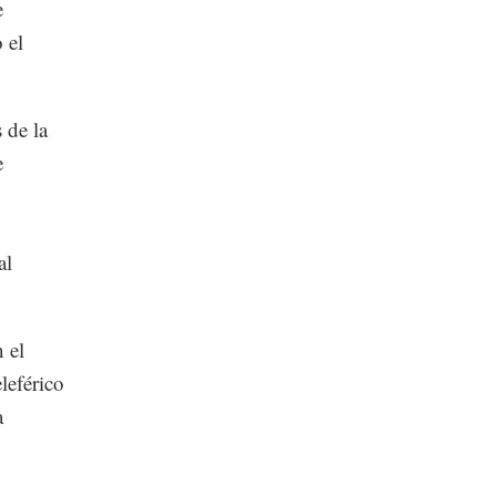
e
 el
 de la
e
al
 el
eleférico
a