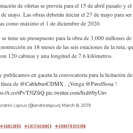
tación de ofertas se preveía para el 15 de abril pasado y el 
2 de mayo. Las obras deberán iniciar el 27 de mayo para ser
das como máximo el 1 de diciembre de 2020.
se tiene un presupuesto para la obra de 3,000 millones de
construcción en 18 meses de las seis estaciones de la ruta, q
con 120 cabinas y una longitud de 7.6 kilómetros.
 publicamos en gaceta la convocatoria para la licitación de
 línea de
@CablebusCDMX
. ¡Venga
@PavelSosa
!
ps://t.co/rPvT5lZfiQ
pic.twitter.com/Ixdt9lyUnv
ndrés Lajous (@andreslajous)
March 8, 2019
CABLEBÚS
LICITACIONES
CONSTRUCCIÓN