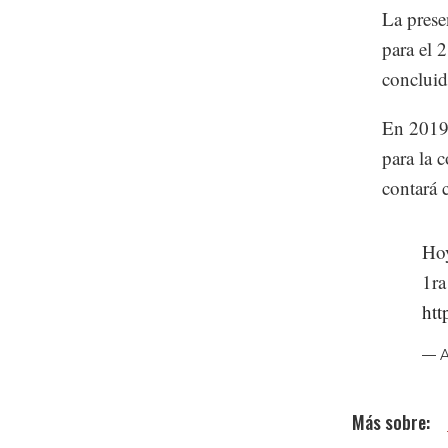
La presen
para el 
conclui
En 2019 
para la 
contará 
Hoy
1ra
htt
— A