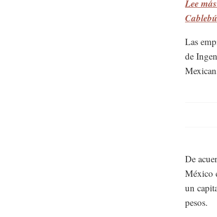
Lee más:
Cablebú
Las empr
de Ingen
Mexicana
De acuer
México 
un capit
pesos.