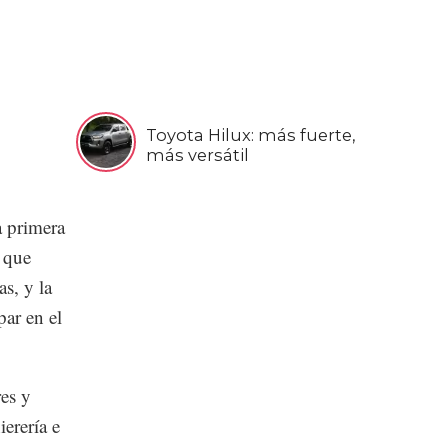
Toyota Hilux: más fuerte,
más versátil
a primera
 que
s, y la
ar en el
res y
erería e