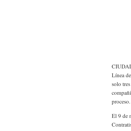
CIUDAD D
Línea de
solo tre
compañía
proceso.
El 9 de 
Contrati