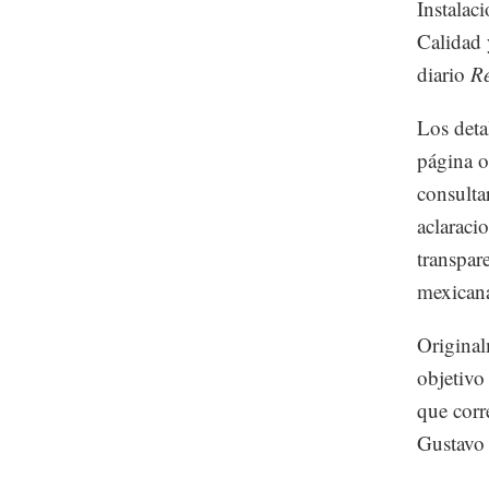
Instalac
Calidad 
diario
R
Los deta
página o
consultar
aclaraci
transpar
mexican
Original
objetivo 
que corr
Gustavo