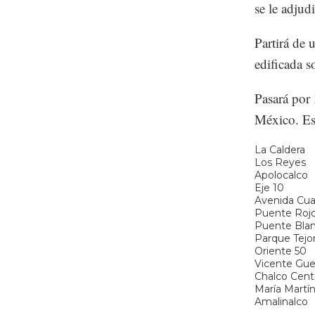
se le adjud
Partirá de 
edificada s
Pasará por
México. Est
La Caldera
Los Reyes
Apolocalco
Eje 10
Avenida Cu
Puente Roj
Puente Bla
Parque Tejo
Oriente 50
Vicente Gue
Chalco Cent
María Martí
Amalinalco