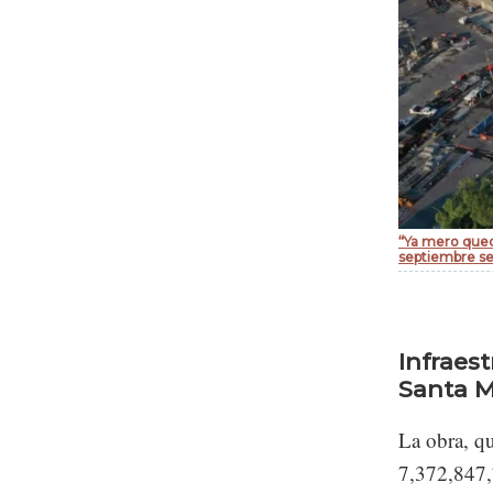
“Ya mero queda
septiembre se 
Infraes
Santa 
La obra, qu
7,372,847,