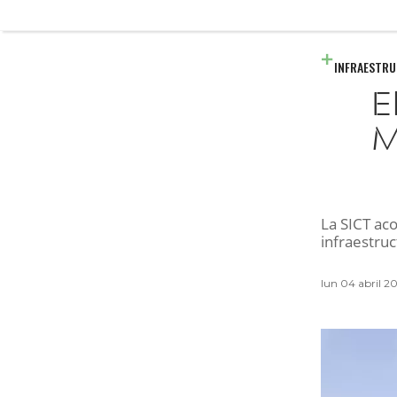
INFRAESTR
E
M
La SICT aco
infraestru
lun 04 abril 