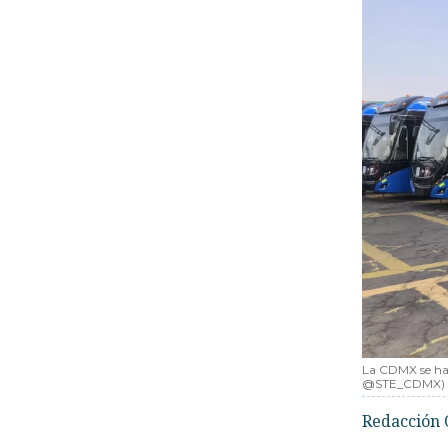
La CDMX se har
@STE_CDMX)
Redacción 