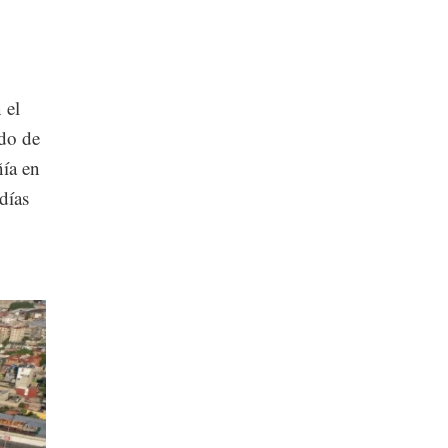
 el
ado de
ía en
días