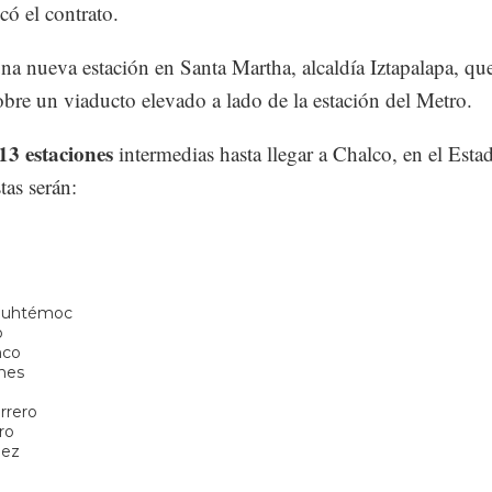
icó el contrato.
una nueva estación en Santa Martha, alcaldía Iztapalapa, que
obre un viaducto elevado a lado de la estación del Metro.
13 estaciones
intermedias hasta llegar a Chalco, en el Esta
as serán:
auhtémoc
o
nco
nes
rrero
ro
nez