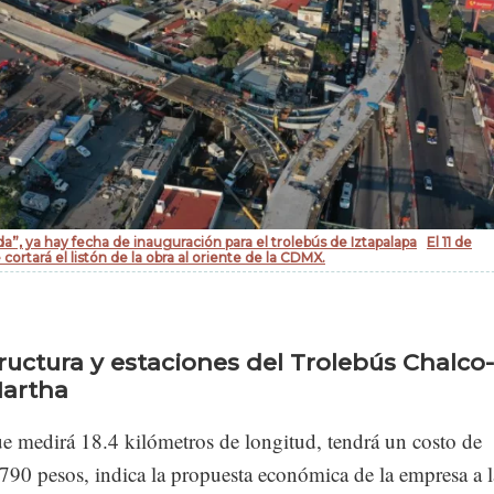
”, ya hay fecha de inauguración para el trolebús de Iztapalapa
El 11 de
cortará el listón de la obra al oriente de la CDMX.
tructura y estaciones del Trolebús Chalco-
Martha
e medirá 18.4 kilómetros de longitud, tendrá un costo de
790 pesos, indica la propuesta económica de la empresa a 