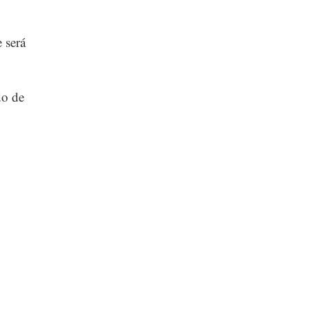
 será
do de