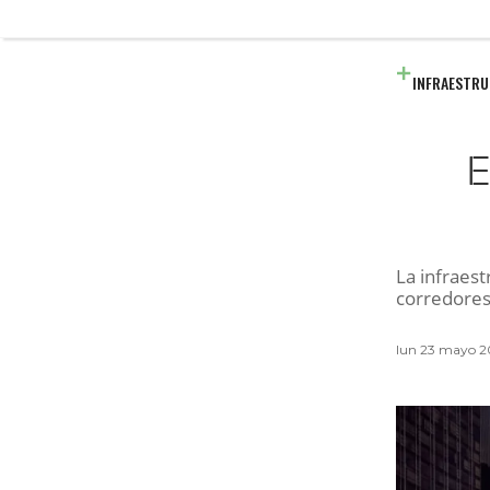
INFRAESTR
E
La infraest
corredores
lun 23 mayo 2