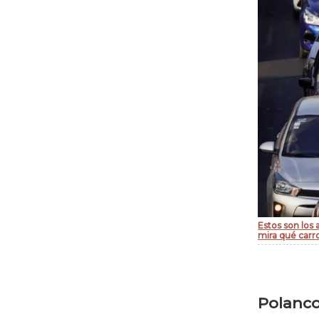
Estos son los 
mira qué carro
Polanc