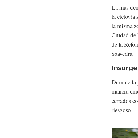
La más dema
la ciclovía
la misma zo
Ciudad de 
de la Refo
Saavedra.
Insurge
Durante la
manera eme
cerrados co
riesgoso.