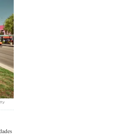
tty
idades