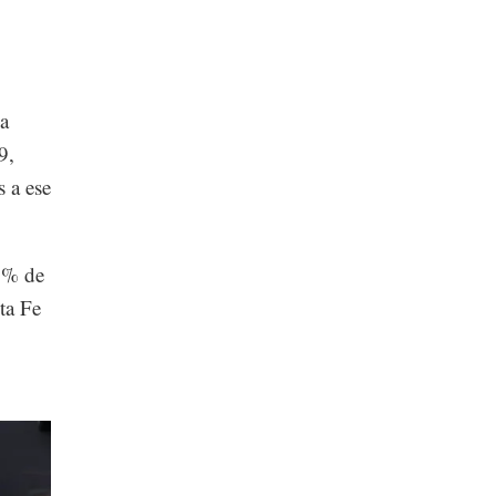
la
9,
s a ese
90% de
ta Fe