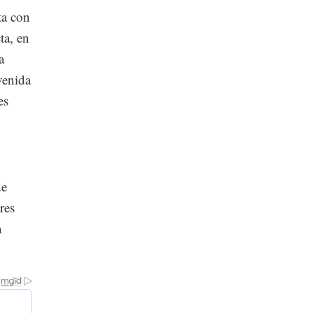
ta con
ta, en
a
venida
es
de
res
a