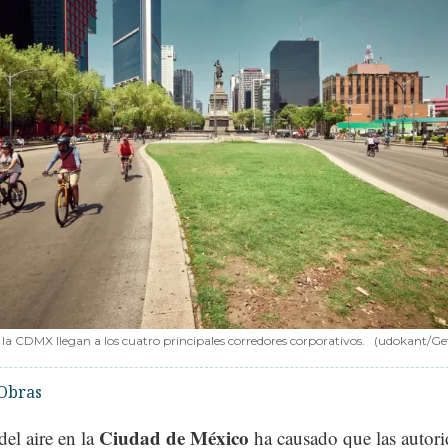
e la CDMX llegan a los cuatro principales corredores corporativos.
(udokant/Ge
Obras
Ciudad de México
del aire en la
ha causado que las autor