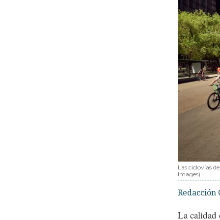
Las ciclovías d
Images)
Redacción 
La calidad 