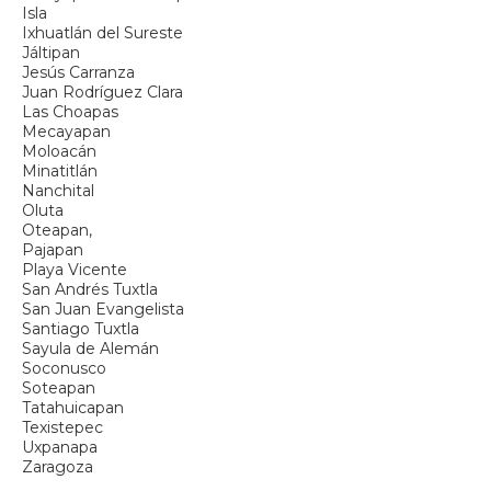
Isla
Ixhuatlán del Sureste
Jáltipan
Jesús Carranza
Juan Rodríguez Clara
Las Choapas
Mecayapan
Moloacán
Minatitlán
Nanchital
Oluta
Oteapan,
Pajapan
Playa Vicente
San Andrés Tuxtla
San Juan Evangelista
Santiago Tuxtla
Sayula de Alemán
Soconusco
Soteapan
Tatahuicapan
Texistepec
Uxpanapa
Zaragoza