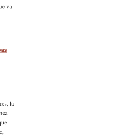
ue va
bas
es, la
ínea
que
c,