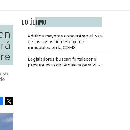
LO ÚLTIMO
ren
Adultos mayores concentran el 37%
ará
de los casos de despojo de
inmuebles en la CDMX
re
Legisladores buscan fortalecer el
presupuesto de Senasica para 2027
 este
 de
Facebook
Tweet