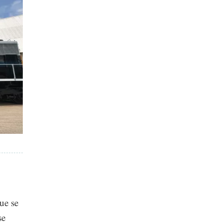
ue se
se