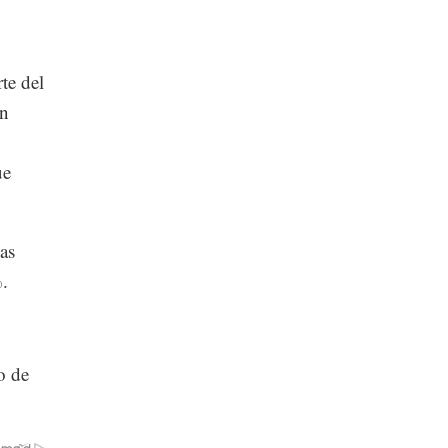
te del
án
ue
as
%.
o de