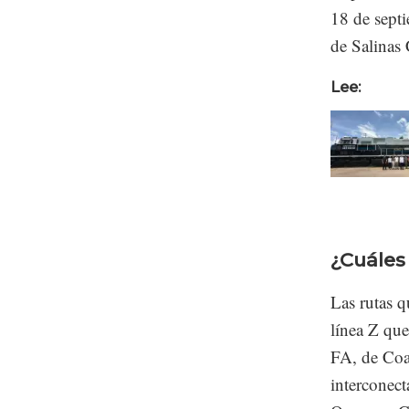
18 de septi
de Salinas 
Lee:
¿Cuáles
Las rutas q
línea Z que
FA, de Coat
interconect