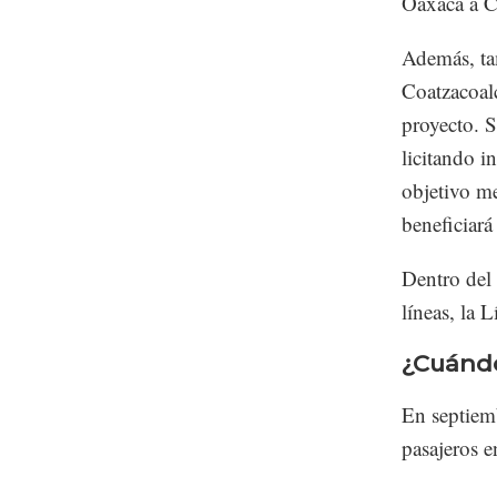
Oaxaca a C
Además, tam
Coatzacoal
proyecto. S
licitando i
objetivo me
beneficiará
Dentro del 
líneas, la 
¿Cuándo
En septiemb
pasajeros e