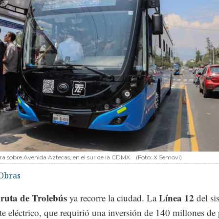
ra sobre Avenida Aztecas, en el sur de la CDMX.
(Foto: X Semovi)
Obras
ruta de Trolebús
Línea 12
a
ya recorre la ciudad. La
del si
te eléctrico, que requirió una inversión de 140 millones de 