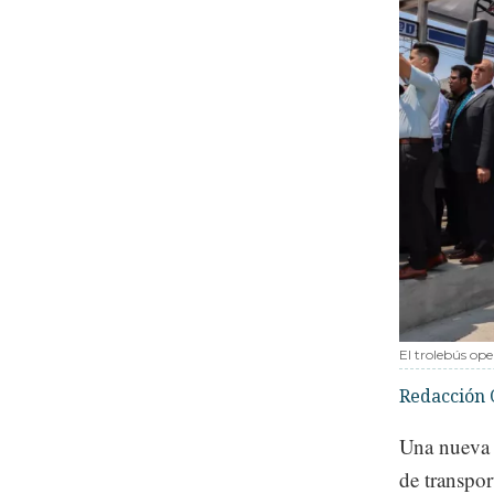
El trolebús ope
Redacción 
Una nuev
de transpor