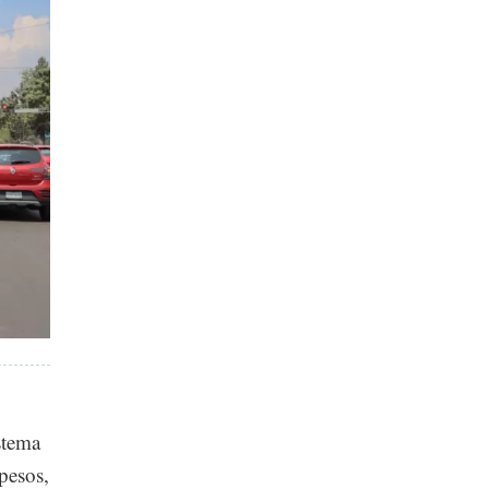
stema
pesos,