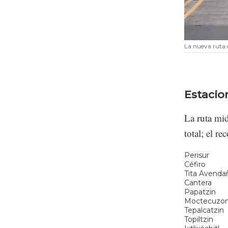
La nueva ruta 
Estacio
La ruta mid
total; el r
Perisur
Céfiro
Tita Avenda
Cantera
Papatzin
Moctecuzo
Tepalcatzin
Topiltzin