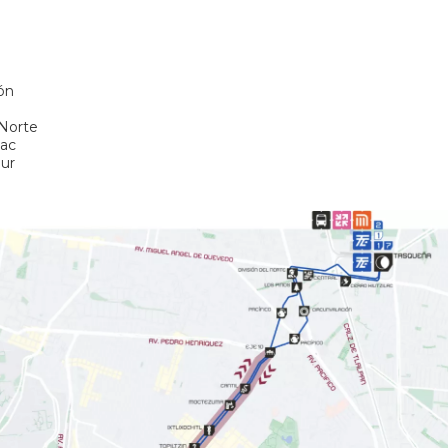
ón
 Norte
lac
Sur