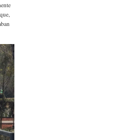
mente
 que,
laban