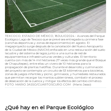
TEXCOCO, ESTADO DE MÉXICO, 18JULIO2024.- Avances del Parque
Ecológico Lago de Texcoco que se prevé sea entregada su primera fase
(canchas deportivas y zonas de esparcimiento) en agosto. El
megaproyecto surge después de la cancelación del Nuevo Aeropuerto
de la Ciudad de México (NAICM) enfocado en una restauración del suelo
lacustre y del sistema de lagos junto a una suma de red de
equipamientos e infraestructuras verdes y culturales. El territorio
cuenta con más de 14 mil héctareas (17 veces más grande que el Bosque
de Chapultepec), entre ellas un vivero de 10 héctareas para la
propagación de plantas halófilas. Durante el desarrollo y culminación
del proyecto se contempla un circuito de 53 kilómetros para bicicletas,
zonas de juegos infantiles y picnic, gimnasios, y humedales restaurados
que permitan recargar los mantos subterráneos, combatir el proceso
de desecación de la cuenca y mitigar los efectos del cambio climático.
FOTO: MARIO JASSO/CUARTOSCURO.COM
(Mario Jasso)
¿Qué hay en el Parque Ecológico