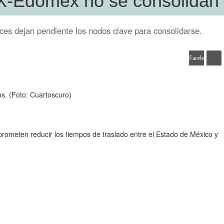
X-Edomex no se consolidan
nces dejan pendiente los nodos clave para consolidarse.
Facebook
Tweet
os.
(Foto: Cuartoscuro)
e prometen reducir los tiempos de traslado entre el Estado de México y