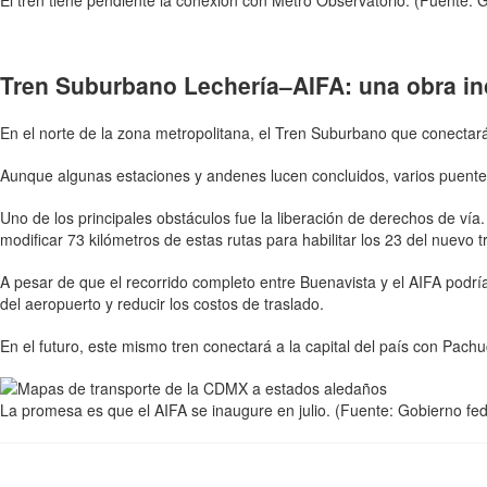
El tren tiene pendiente la conexión con Metro Observatorio.
(Fuente: G
Tren Suburbano Lechería–AIFA: una obra i
En el norte de la zona metropolitana, el Tren Suburbano que conectará
Aunque algunas estaciones y andenes lucen concluidos, varios puentes
Uno de los principales obstáculos fue la liberación de derechos de ví
modificar 73 kilómetros de estas rutas para habilitar los 23 del nuevo t
A pesar de que el recorrido completo entre Buenavista y el AIFA podrí
del aeropuerto y reducir los costos de traslado.
En el futuro, este mismo tren conectará a la capital del país con Pach
La promesa es que el AIFA se inaugure en julio.
(Fuente: Gobierno fed