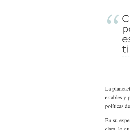
C
p
e
t
La planeaci
estables y 
políticas d
En su expe
clara, lo q