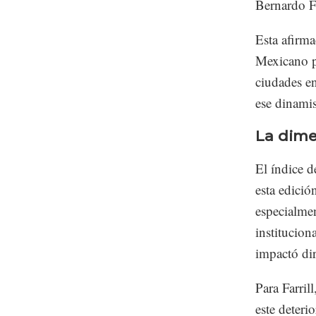
Bernardo Fa
Esta afirma
Mexicano p
ciudades en
ese dinami
La dime
El índice d
esta edició
especialmen
institucion
impactó dir
Para Farril
este deterio