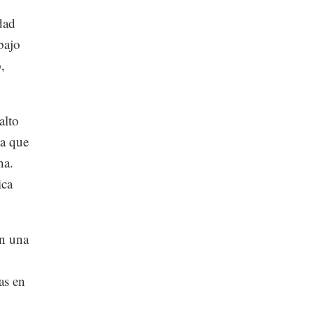
dad
bajo
,
alto
na que
na.
ica
an una
as en