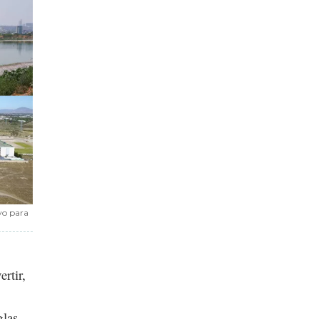
vo para
rtir,
glas