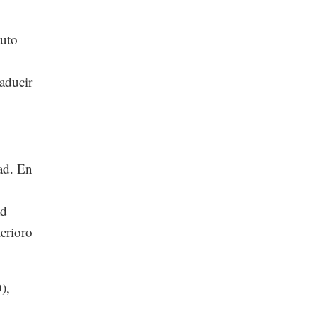
tuto
raducir
ad. En
ad
terioro
),