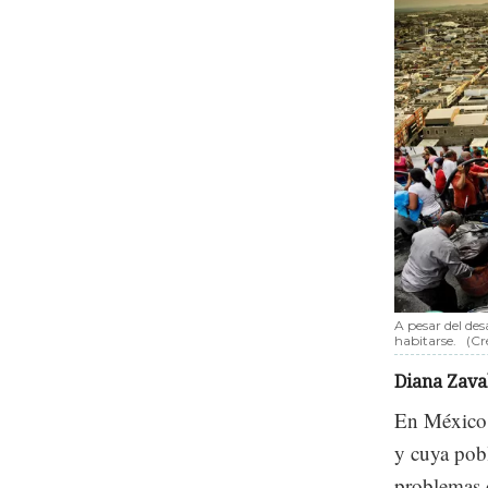
A pesar del de
habitarse.
(Cr
Diana Zava
En México
y cuya pobl
problemas d