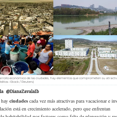
sarrollo económico de las ciudades, hay elementos que comprometen su atracti
éditos: iStock / Reuters)
la
@DianaZavalaIb
ciudades
 hay
cada vez más atractivas para vacacionar e inve
ación está en crecimiento acelerado, pero que enfrentan
e habitabilidad por factores como falta de planeación y re