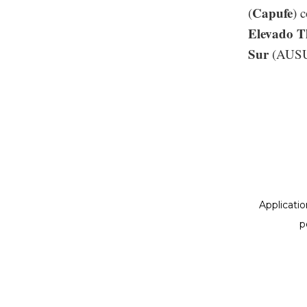
Capufe
(
) 
Elevado T
Sur
(AUSUR