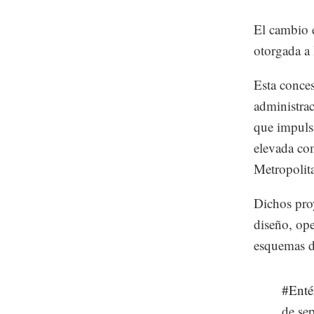
El cambio e
otorgada a
Esta conces
administra
que impulsa
elevada co
Metropolit
Dichos proy
diseño, op
esquemas d
#Enté
de se