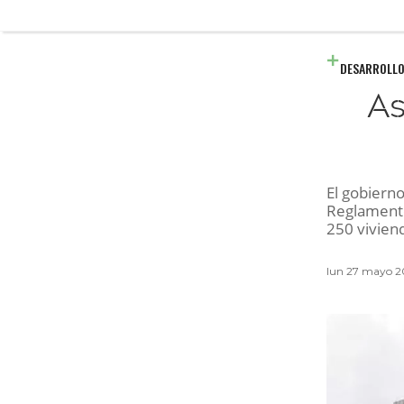
DESARROLLO
As
El gobiern
Reglamento
250 vivien
lun 27 mayo 2