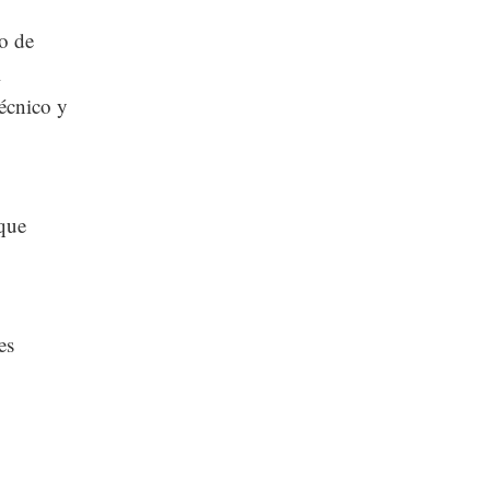
ro de
l
écnico y
 que
es