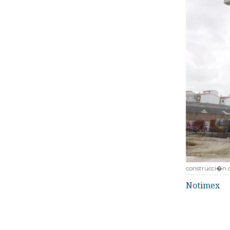
construcci�n d
Notimex