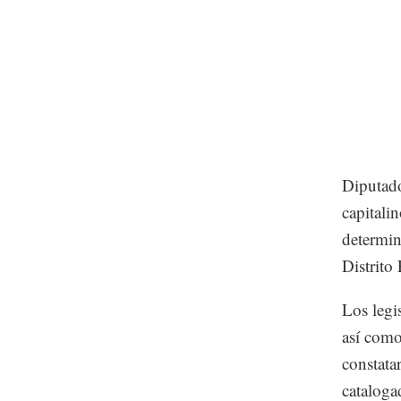
Diputado
capitali
determin
Distrito 
Los legi
así como
constata
cataloga