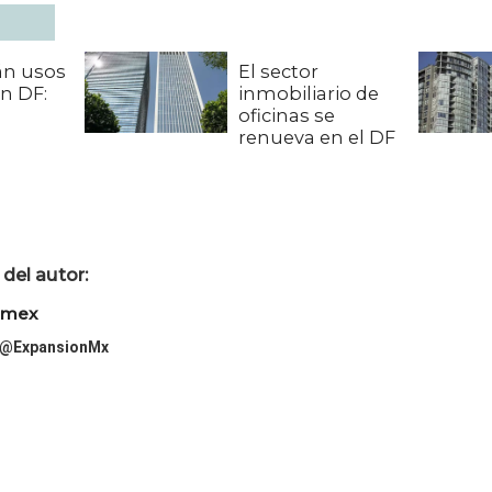
rán usos
El sector
en DF:
inmobiliario de
oficinas se
renueva en el DF
del autor:
imex
@ExpansionMx