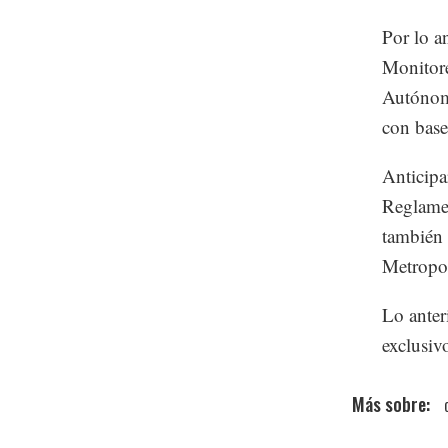
Por lo a
Monitore
Autónoma
con base
Anticipa
Reglamen
también 
Metropol
Lo anter
exclusiv