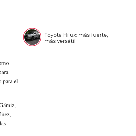
Toyota Hilux: más fuerte,
más versátil
erno
para
 para el
 Gámiz,
óñez,
das