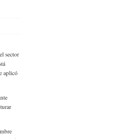
el sector
stá
e aplicó
ante
turar
umbre