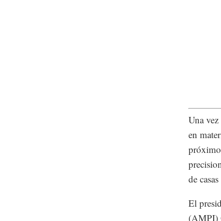
Una vez 
en mater
próximo 
precisio
de casas
El presi
(AMPI) C