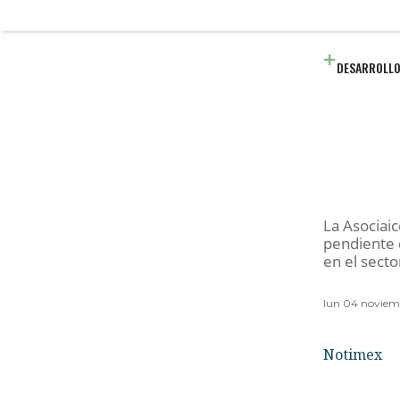
DESARROLLO
La Asociai
pendiente d
en el secto
lun 04 noviem
Notimex