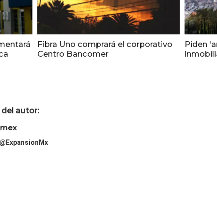
mentará
Fibra Uno comprará el corporativo
Piden 'a
eca
Centro Bancomer
inmobili
del autor:
imex
@ExpansionMx