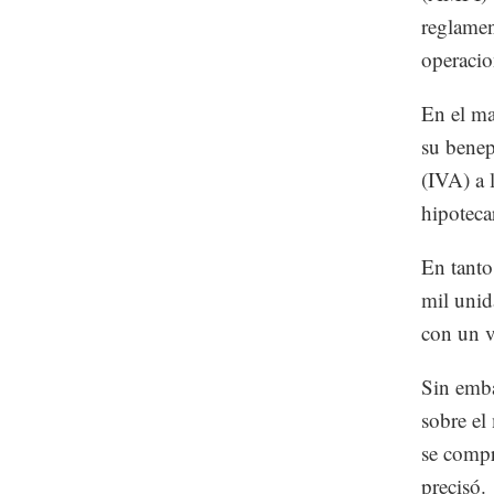
reglamen
operacio
En el ma
su benep
(IVA) a l
hipoteca
En tanto
mil unid
con un 
Sin emba
sobre el
se compr
precisó.