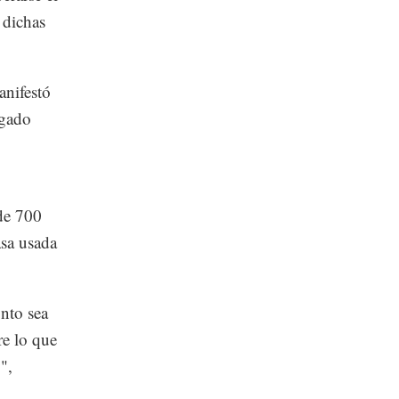
 dichas
anifestó
egado
 de 700
asa usada
onto sea
re lo que
",