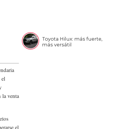
Toyota Hilux: más fuerte,
más versátil
endaria
 el
y
 la venta
rios
erarse el