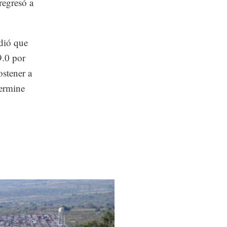
regresó a
adió que
9.0 por
ostener a
termine