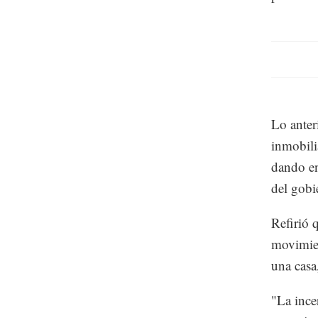
Lo anter
inmobili
dando en
del gobi
Refirió 
movimien
una casa
"La ince