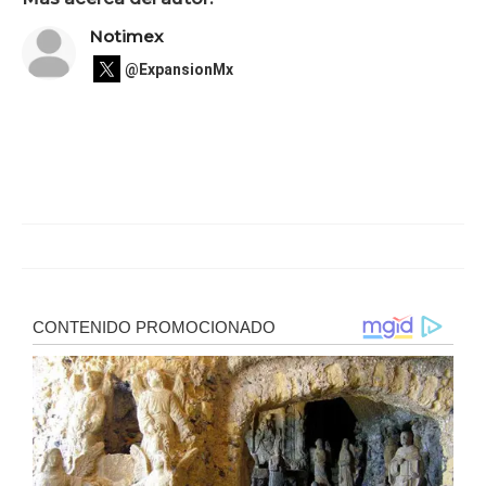
Notimex
@ExpansionMx