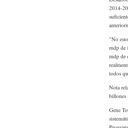
2014-201
suficien
anterior
"No esto
mdp de i
mdp de c
realment
todos qu
Nota rel
billones
Gene Tow
sistemáti
Programa