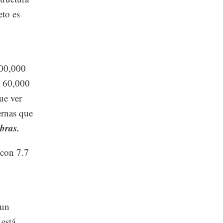
eto es
200,000
o 60,000
ue ver
ernas que
bras.
 con 7.7
 un
 está