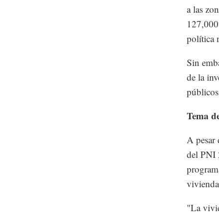
a las zo
127,000 
política
Sin emba
de la in
públicos
Tema de
A pesar 
del PNI 
programa
vivienda
"La vivi