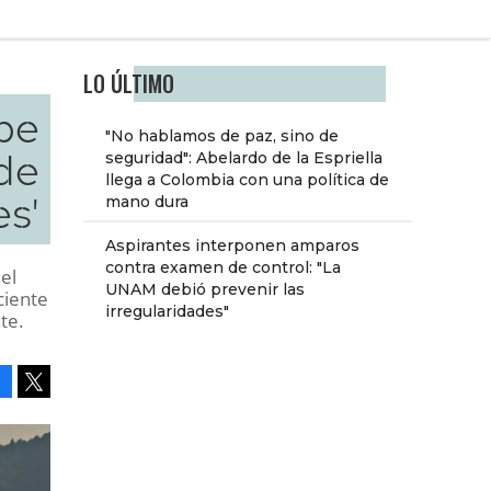
LO ÚLTIMO
ebe
"No hablamos de paz, sino de
 de
seguridad": Abelardo de la Espriella
llega a Colombia con una política de
s'
mano dura
Aspirantes interponen amparos
contra examen de control: "La
el
UNAM debió prevenir las
ciente
irregularidades"
te.
Facebook
Tweet