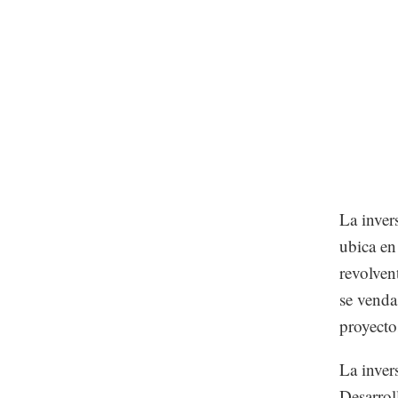
La inver
ubica en
revolvent
se venda
proyecto
La inver
Desarrol