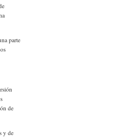
de
na
una parte
ios
ersión
os
ión de
s y de