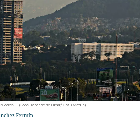
truccion
-
(Foto:
Tomado de Flickr/ Hotu Matua
)
Sánchez Fermín