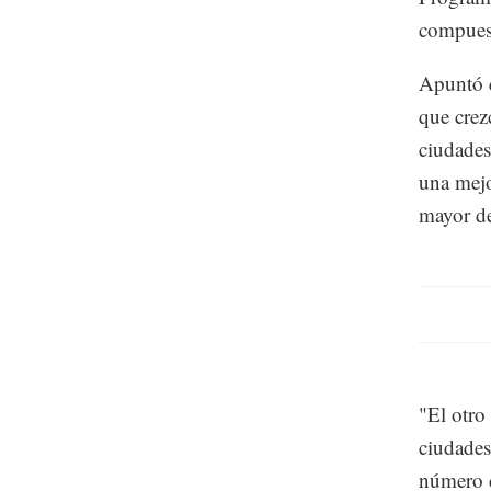
compuest
Apuntó q
que crez
ciudades
una mejo
mayor d
"El otro
ciudades
número d