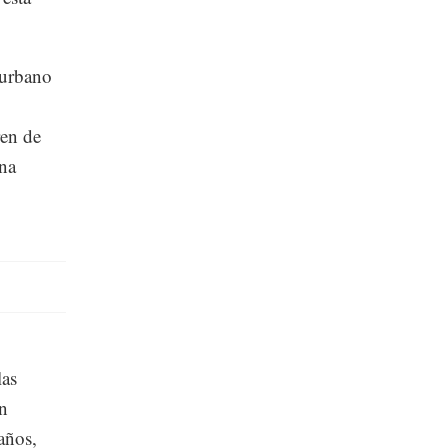
 urbano
ren de
una
las
en
años,