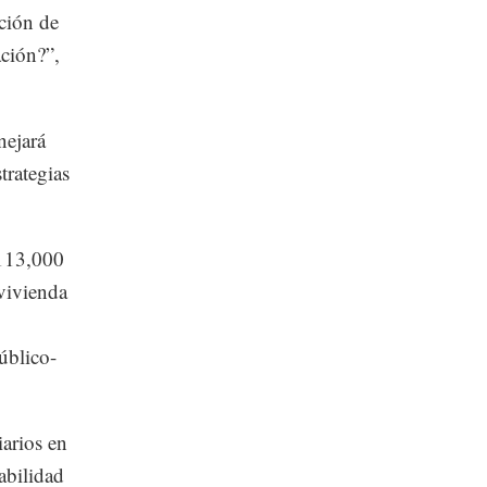
ción de
ación?”,
nejará
trategias
 113,000
vivienda
úblico-
iarios en
abilidad