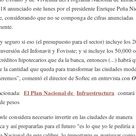
8 anunciado este lunes por el presidente Enrique Peña Ni
te, considerando que no se componga de cifras anunciadas
mente.
y seguro si eso (el presupuesto para el sector) incluye los 
nversión del Infonavit y Fovisste; y si incluye los 50,000 
réditos hipotecarios que da la banca, entonces (...) habrá q
e la cantidad que queda para transformar las ciudades mod
O
eremos”, comentó el director de Softec en entrevista con
El Plan Nacional de
Infraestructura
acionada:
contará
 de pesos
le considera necesario invertir en las ciudades de manera
ca y así prepararlas para el futuro "es lo que yo le pediría a
 Nacional de este calibre, lo importante es averiguar como