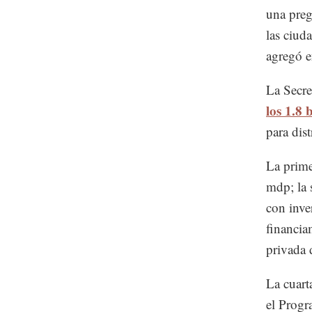
una preg
las ciud
agregó e
La Secre
los 1.8
para dis
La prime
mdp; la 
con inve
financia
privada 
La cuart
el Prog