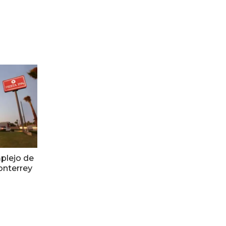
mplejo de
onterrey