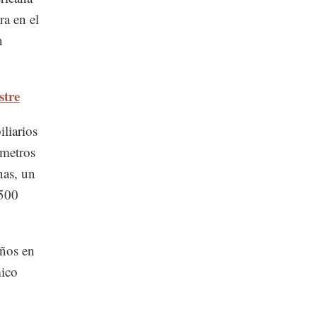
ra en el
n
stre
liarios
 metros
nas, un
,500
años en
mico