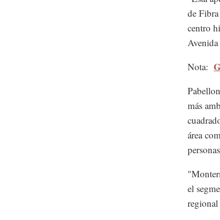
de Fibra
centro h
Avenida 
G
Nota:
Pabellon
más ambi
cuadrado
área com
personas
"Monterr
el segme
regional 