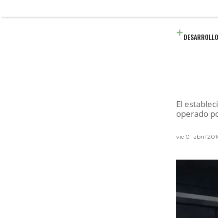
DESARROLLO
El estable
operado po
vie 01 abril 2