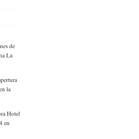
ones de
ona La
apertura
en la
bra Hotel
14 en