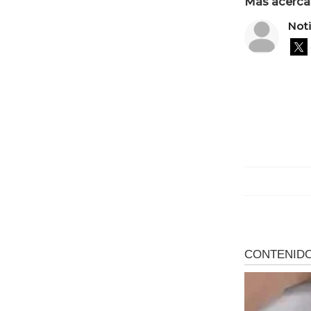
Más acerca 
Not