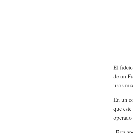
El fidei
de un Fi
usos mi
En un co
que este
operado
"Esta ap