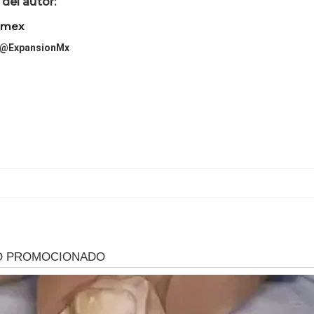
del autor:
imex
@ExpansionMx