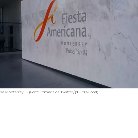
ana Monterrey
-
(Foto:
Tomada de Twitter/@FibraHotel
)