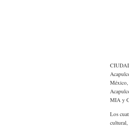
CIUDAD 
Acapulco
México, 
Acapulco
MIA y C
Los cuat
cultural