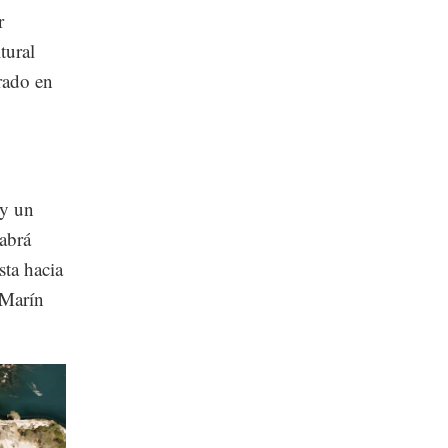
r
tural
rado en
 y un
habrá
sta hacia
 Marín