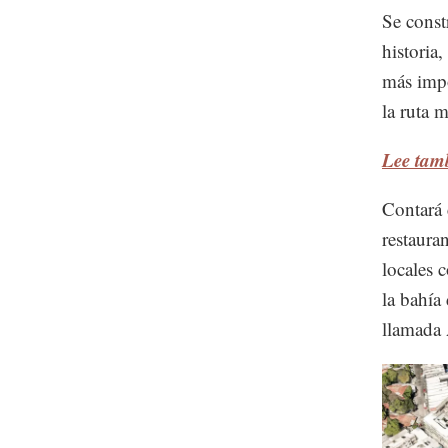
Se const
historia
más impo
la ruta 
Lee tamb
Contará 
restauran
locales c
la bahía
llamada 