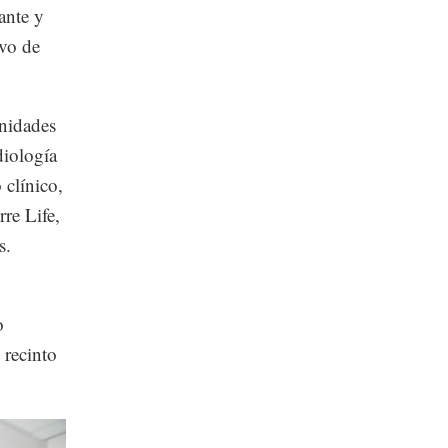
ante y
ivo de
unidades
diología
 clínico,
rre Life,
s.
o
 recinto