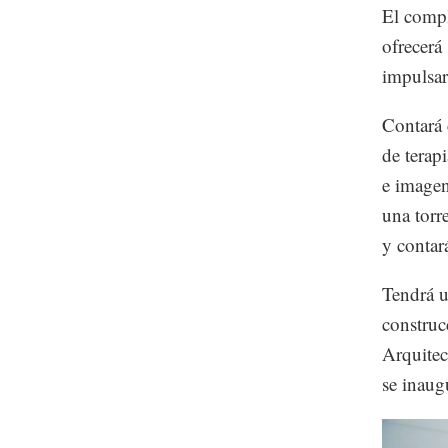
El compl
ofrecerá
impulsar
Contará 
de terap
e imagen
una torr
y contar
Tendrá u
constru
Arquitec
se inaug