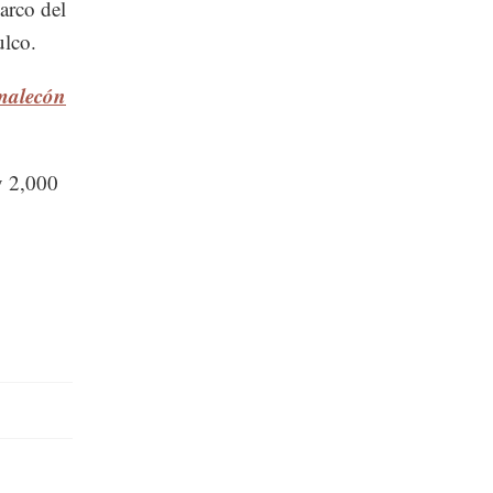
arco del
ulco.
 malecón
y 2,000