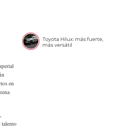
Toyota Hilux: más fuerte,
más versátil
perial
in
ctos en
Arena
,
 talento