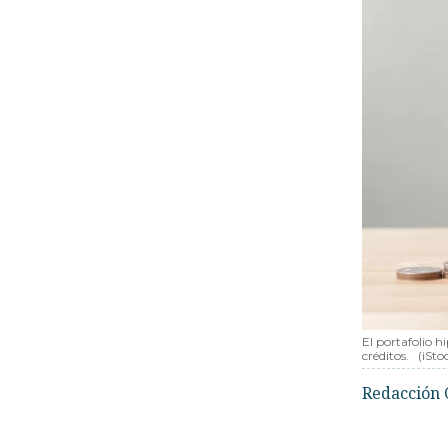
El portafolio h
créditos.
(iSto
Redacción 