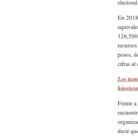
electoral
En 2018,
equivale
126,500,
recursos
pesos, d
cifras a
Lee tamb
hipoteca
Frente a
encuentr
organiz
decir qu