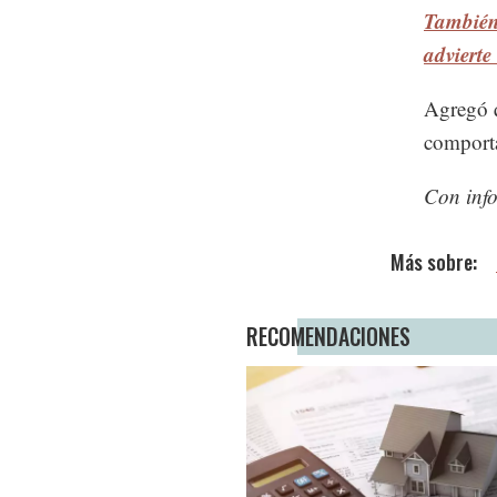
También 
advierte
Agregó q
comporta
Con inf
RECOMENDACIONES