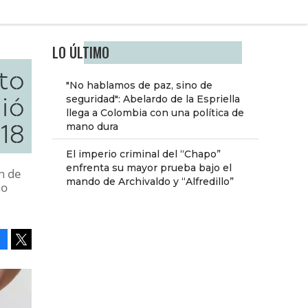
LO ÚLTIMO
to
"No hablamos de paz, sino de
ció
seguridad": Abelardo de la Espriella
llega a Colombia con una política de
018
mano dura
El imperio criminal del “Chapo”
enfrenta su mayor prueba bajo el
n de
mando de Archivaldo y “Alfredillo”
ño
Facebook
Tweet