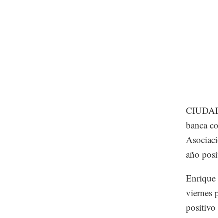
CIUDAD 
banca co
Asociac
año posit
Enrique 
viernes 
positivo