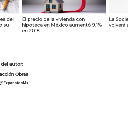
es del
El precio de la vivienda con
La Soci
o su
hipoteca en México aumentó 9.1%
volverá 
en 2018
del autor:
acción Obras
@ExpansionMx