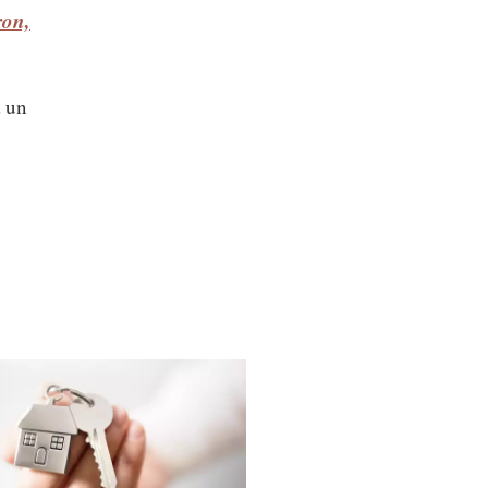
ron,
a un