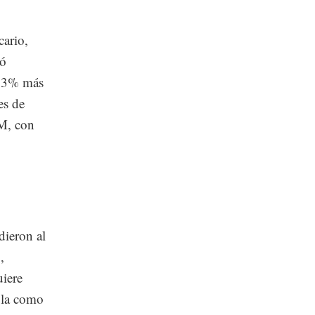
cario,
có
5.3% más
es de
BM, con
dieron al
,
iere
ila como