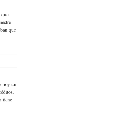
o que
mestre
aban que
ne hoy un
éditos,
n tiene