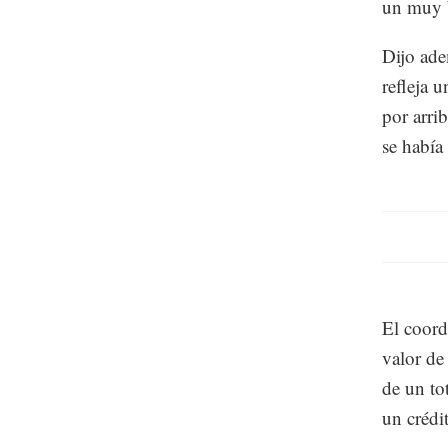
un muy b
Dijo ade
refleja 
por arri
se había
El coord
valor de
de un to
un crédi