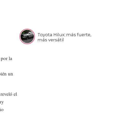
Toyota Hilux: más fuerte,
más versátil
por la
bién un
reveló el
uy
ño