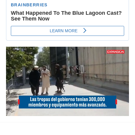
Loaded
:
Unmute
36.75%