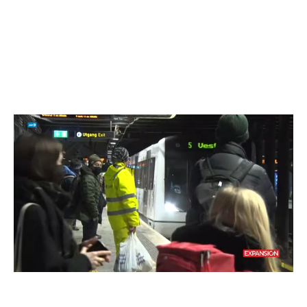
Loaded
:
Unmute
74.87%