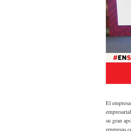
Unmute
El empresar
empresarial
su gran apo
empresas c